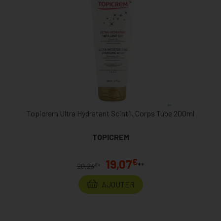
Topicrem Ultra Hydratant Scintil. Corps Tube 200ml
TOPICREM
€
19,07
**
€
20,23
*
AJOUTER