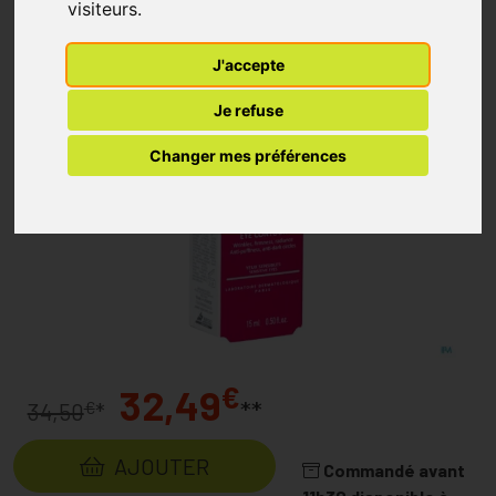
visiteurs.
J'accepte
Je refuse
Changer mes préférences
€
32,49
**
€
34,50
*
AJOUTER
Commandé avant