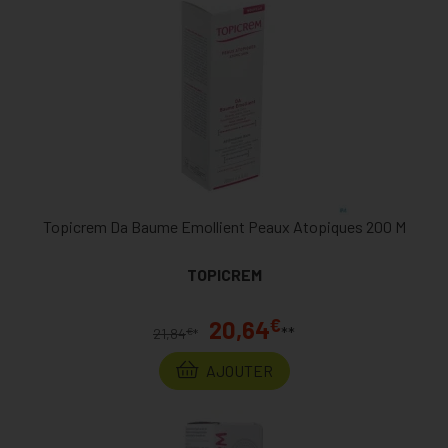
Topicrem Da Baume Emollient Peaux Atopiques 200 M
TOPICREM
€
20,64
**
€
21,84
*
AJOUTER