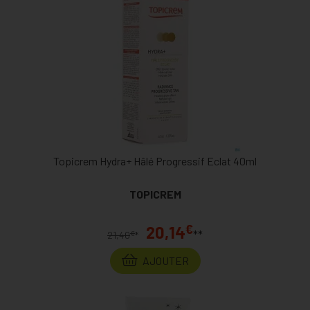
Topicrem Hydra+ Hâlé Progressif Eclat 40ml
TOPICREM
€
20,14
**
€
21,40
*
AJOUTER