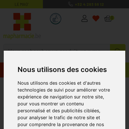
LE MAG’
+32 4 263 56 12
MaPharmacie.be ma santé, mes conse
0
Nous utilisons des cookies
Promos
Produits
Nous utilisons des cookies et d'autres
Topicrem Ah3 Contour Yeux
technologies de suivi pour améliorer votre
Anti-âge 15ml
expérience de navigation sur notre site,
pour vous montrer un contenu
TOPICREM
personnalisé et des publicités ciblées,
pour analyser le trafic de notre site et
pour comprendre la provenance de nos