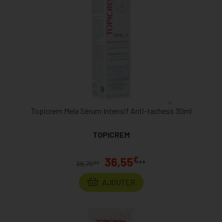
Topicrem Mela Sérum Intensif Anti-tachess 30ml
TOPICREM
€
36,55
**
€
38,70
*
AJOUTER