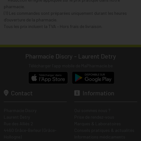
pharmacie.
(1) Les commandes sont préparées uniquement durant les heures
d’ouverture de la pharmacie.
Tous les prix incluent la TVA – Hors frais de livraison.
Pharmacie Discry - Laurent Detry
Télécharger l’app mobile de MaPharmacie.be
Contact
Information
Pharmacie Discry
Qui sommes nous ?
Laurent Detry
Prise de rendez-vous
Rue des Alliés 2
Marques & Laboratoires
4460 Grâce-Berleur (Grâce-
Conseils pratiques & actualités
Hollogne)
Informations médicaments