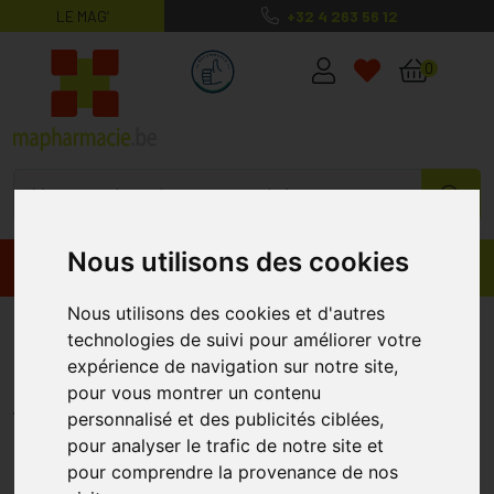
LE MAG’
+32 4 263 56 12
MaPharmacie.be ma santé, mes conse
0
Nous utilisons des cookies
Promos
Produits
Nous utilisons des cookies et d'autres
Uriage Âge Soin Lissant Regard
technologies de suivi pour améliorer votre
15ml
expérience de navigation sur notre site,
pour vous montrer un contenu
URIAGE
personnalisé et des publicités ciblées,
pour analyser le trafic de notre site et
pour comprendre la provenance de nos