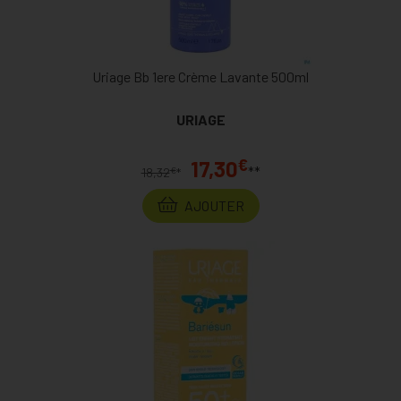
Uriage Bb 1ere Crème Lavante 500ml
URIAGE
€
17,30
**
€
18,32
*
AJOUTER