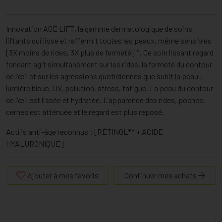
Innovation AGE LIFT, la gamme dermatologique de soins
liftants qui lisse et raffermit toutes les peaux, même sensibles
[3X moins de rides, 3X plus de fermeté] *. Ce soin lissant regard
fondant agit simultanément sur les rides, la fermeté du contour
de l'œil et sur les agressions quotidiennes que subit la peau :
lumière bleue, UV, pollution, stress, fatigue. La peau du contour
de l'œil est lissée et hydratée. L'apparence des rides, poches,
cernes est atténuée et le regard est plus reposé.
Actifs anti-âge reconnus : [RÉTINOL** + ACIDE
HYALURONIQUE]
Ajouter à mes favoris
Continuer mes achats