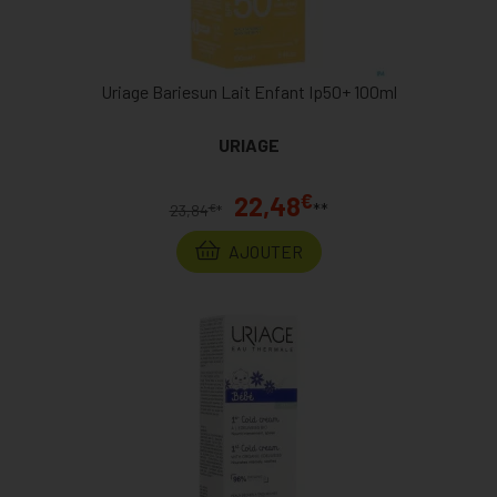
Uriage Bariesun Lait Enfant Ip50+ 100ml
URIAGE
€
22,48
**
€
23,84
*
AJOUTER