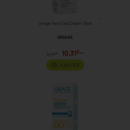
Uriage 1ere Cold Cream 75ml
URIAGE
€
10,31
**
€
10,91
*
AJOUTER