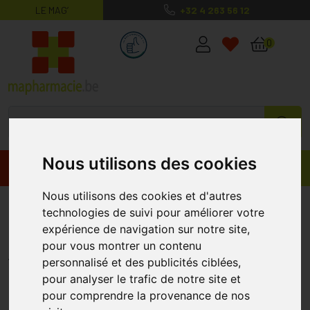
LE MAG’
+32 4 263 56 12
MaPharmacie.be ma santé, mes conse
0
Nous utilisons des cookies
Promos
Produits
Nous utilisons des cookies et d'autres
Vichy Dercos Densi-Solutions
technologies de suivi pour améliorer votre
Baume 200ml
expérience de navigation sur notre site,
pour vous montrer un contenu
DERCOS
personnalisé et des publicités ciblées,
pour analyser le trafic de notre site et
pour comprendre la provenance de nos