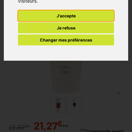
visiteurs.
J'accepte
Je refuse
Changer mes préférences
€
21,27
**
€
22,50
*
Commandé avant