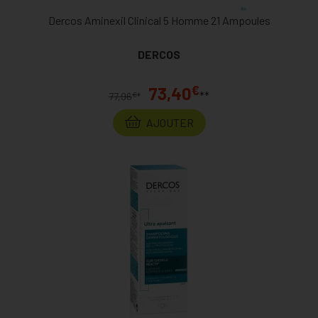
Dercos Aminexil Clinical 5 Homme 21 Ampoules
DERCOS
€
73,40
**
€
77,96
*
AJOUTER