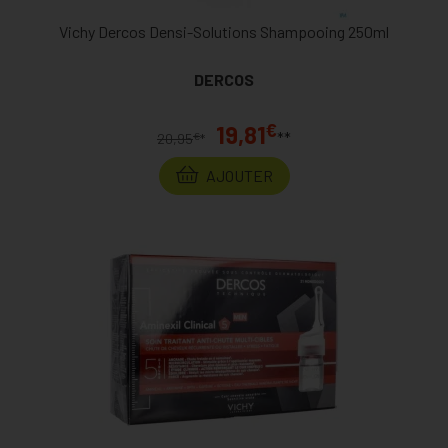
Vichy Dercos Densi-Solutions Shampooing 250ml
DERCOS
€
19,81
**
€
20,95
*
AJOUTER