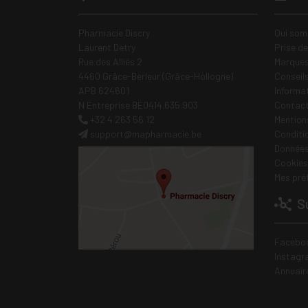
Pharmacie Discry
Qui som
Laurent Detry
Prise d
Rue des Alliés 2
Marques
4460 Grâce-Berleur (Grâce-Hollogne)
Conseil
APB 624601
Informa
N Entreprise BE0414.635.903
Contac
+32 4 263 56 12
Mentions
support
@
mapharmacie.be
Conditi
Données
Cookies
Mes pré
Su
Facebo
Instagr
Annuair