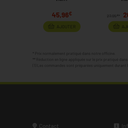
€
45,96
2
€
27,95
*
AJOUTER
AJ
* Prix normalement pratiqué dans notre officine.
** Réduction en ligne appliquée sur le prix pratiqué dan
(1) Les commandes sont préparées uniquement durant le
Contact
In