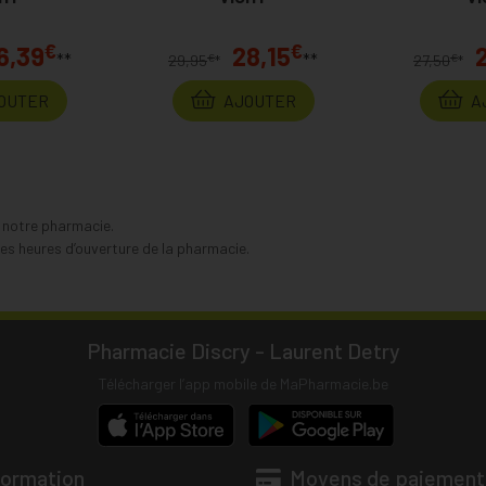
€
€
6,39
28,15
**
**
€
€
29,95
*
27,50
*
OUTER
AJOUTER
A
s notre pharmacie.
s heures d’ouverture de la pharmacie.
Pharmacie Discry - Laurent Detry
Télécharger l’app mobile de MaPharmacie.be
formation
Moyens de paiement