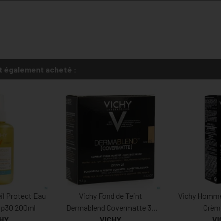
t également acheté :
eil Protect Eau
Vichy Fond de Teint
Vichy Homme
Ip30 200ml
Dermablend Covermatte 35
Crèm
CHY
VICHY
9,5g
VI