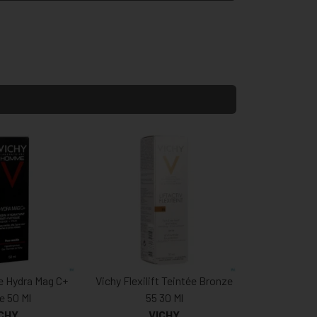
 Hydra Mag C+
Vichy Flexilift Teintée Bronze
e 50 Ml
55 30 Ml
CHY
VICHY