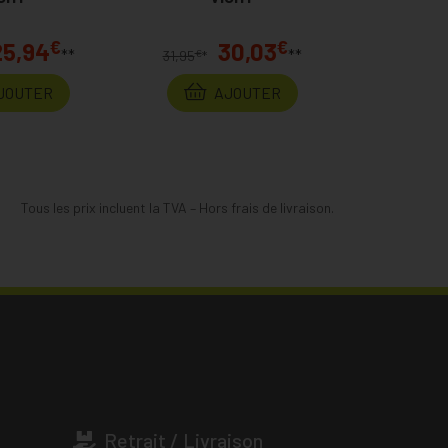
€
€
25,94
30,03
**
**
€
31,95
*
JOUTER
AJOUTER
Tous les prix incluent la TVA – Hors frais de livraison.
Retrait / Livraison