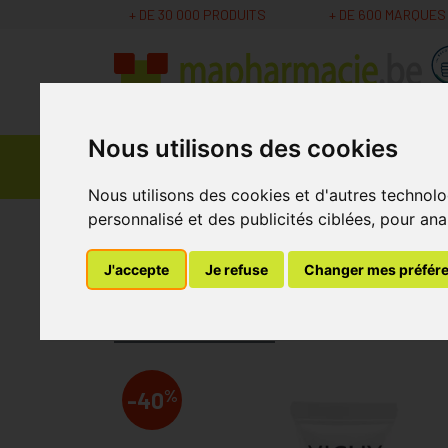
+ DE 30 000 PRODUITS
+ DE 600 MARQUES
Nous utilisons des cookies
Parapharmacie -
Promos
Médicaments
Cosmétiques
Nous utilisons des cookies et d'autres technolo
personnalisé et des publicités ciblées, pour ana
MaPharmacie.be
Parapharmacie - Cosmétique
J'accepte
Je refuse
Changer mes préfér
Vichy Liftactiv De
Laboratoire
VICHY
%
-40