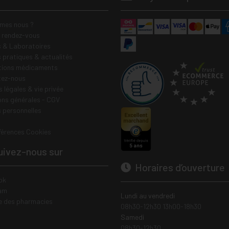
mes nous ?
e rendez-vous
 & Laboratoires
s pratiques & actualités
tions médicaments
tez-nous
 légales & vie privée
ons générales - CGV
 personnelles
férences Cookies
ivez-nous sur
Horaires d’ouverture
ok
am
Lundi au vendredi
e des pharmacies
08h30-12h30 13h00-18h30
Samedi
08h30-12h30