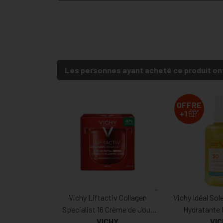
Les personnes ayant acheté ce produit on
OFFRE
*
+1
Vichy Liftactiv Collagen
Vichy Idéal Sol
Specialist 16 Crème de Jour
Hydratante 
Spf50 Recharge 50ml
VICHY
VI