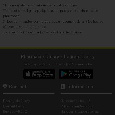
* Prix normalement pratiqué dans notre officine.
** Réduction en ligne appliquée sur le prix pratiqué dans notre
pharmacie.
(1) Les commandes sont préparées uniquement durant les heures
d’ouverture de la pharmacie.
Tous les prix incluent la TVA – Hors frais de livraison.
Pharmacie Discry - Laurent Detry
Télécharger l’app mobile de MaPharmacie.be
Contact
Information
Pharmacie Discry
Qui sommes nous ?
Laurent Detry
Prise de rendez-vous
Rue des Alliés 2
Marques & Laboratoires