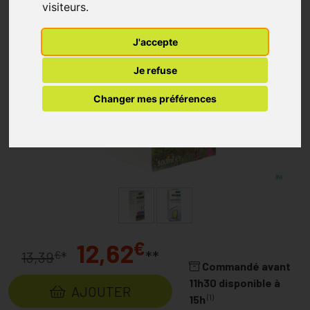
visiteurs.
J'accepte
Je refuse
Changer mes préférences
€
12,62
**
€
13,39
*
Commandé avant
11h30 disponible à
AJOUTER
(1)
15h