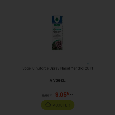
Vogel Cinuforce Spray Nasal Menthol 20 M
A.VOGEL
€
9,05
**
€
9,60
*
AJOUTER