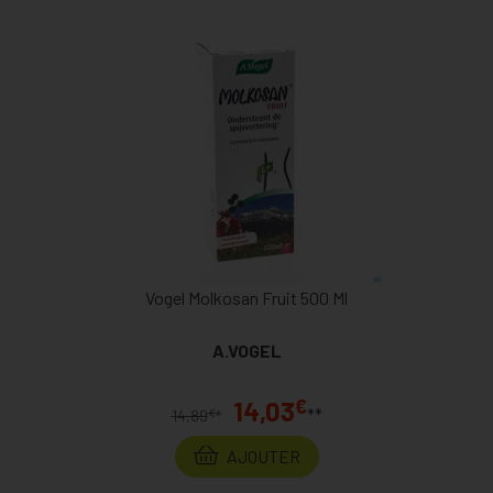
Vogel Molkosan Fruit 500 Ml
A.VOGEL
€
14,03
**
€
14,89
*
AJOUTER