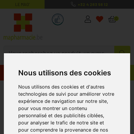
LE MAG’
+32 4 263 56 12
MaPharmacie.be ma santé, mes conse
0
Nous utilisons des cookies
Promos
Produits
Nous utilisons des cookies et d'autres
Vogel Molkosan 500 Ml
A.VOGEL
technologies de suivi pour améliorer votre
expérience de navigation sur notre site,
pour vous montrer un contenu
personnalisé et des publicités ciblées,
pour analyser le trafic de notre site et
pour comprendre la provenance de nos