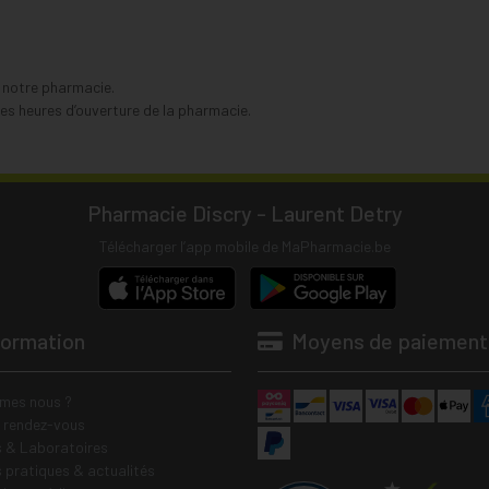
s notre pharmacie.
s heures d’ouverture de la pharmacie.
Pharmacie Discry - Laurent Detry
Télécharger l’app mobile de MaPharmacie.be
formation
Moyens de paiement
mes nous ?
e rendez-vous
 & Laboratoires
s pratiques & actualités