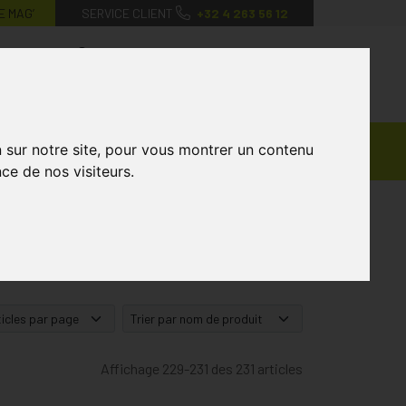
E MAG’
SERVICE CLIENT
+32 4 263 56 12
0
Mon
Mes
Mon
compte
favoris
panier
Ventes
n sur notre site, pour vous montrer un contenu
andagisterie
Vétérinaire
Marques
Privées
ce de nos visiteurs.
Affichage 229-231 des 231 articles