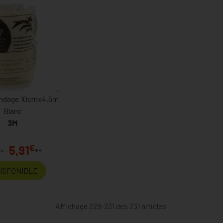
andage 10cmx4,5m
Blanc
3M
€
5,91
**
€
*
DISPONIBLE
Affichage 229-231 des 231 articles