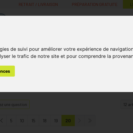
RETRAIT / LIVRAISON
PRÉPARATION GRATUITE
L
MaPharmacie.be ma santé, mes conseils, mes prix
Nutrition -
Soins Bébé et
Médecines
gies de suivi pour améliorer votre expérience de navigatio
Minceur
B
Vitamines
Grossesse
naturelles
lyser le trafic de notre site et pour comprendre la provenan
ences
z une question
5
10
15
18
19
20