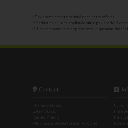
* Prix normalement pratiqué dans notre officine.
** Réduction en ligne appliquée sur le prix pratiqué dan
(1) Les commandes sont préparées uniquement durant le
Contact
In
Pharmacie Discry
Qui som
Laurent Detry
Prise d
Rue des Alliés 2
Marques
4460 Grâce-Berleur (Grâce-Hollogne)
Conseil