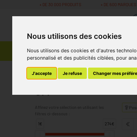
+ DE 30 000 PRODUITS
+ DE 600 MARQUES
Nous utilisons des cookies
Parapharmacie -
Nous utilisons des cookies et d'autres technolo
Promos
Médicaments
Cosmétiques
personnalisé et des publicités ciblées, pour ana
MaPharmacie.be
3M
Page 20
J'accepte
Je refuse
Changer mes préfér
3M
Affinez votre sélection en utilisant les
Pose
filtres ci-dessous :
1€
274€