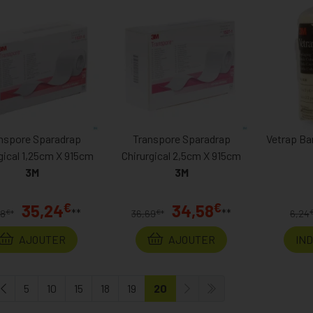
nspore Sparadrap
Transpore Sparadrap
Vetrap B
gical 1,25cm X 915cm
Chirurgical 2,5cm X 915cm
3M
3M
€
€
35,24
34,58
**
**
€
€
38
*
36,69
*
6,24
AJOUTER
AJOUTER
IN
5
10
15
18
19
20