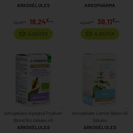
ARKOGÉLULES
ARKOPHARMA
€
€
18,24
38,11
**
**
€
€
19,33
*
40,46
*
AJOUTER
AJOUTER
Arkogelules Ispaghul Psyllium
Arkogelules Lamier Blanc 45
Blond Bio Gélules 45
Gélules
ARKOGÉLULES
ARKOGÉLULES