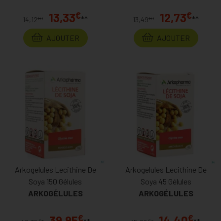
€
€
13,33
12,73
**
**
€
€
14,12
*
13,49
*
AJOUTER
AJOUTER
Arkogelules Lecithine De
Arkogelules Lecithine De
Soya 150 Gélules
Soya 45 Gélules
ARKOGÉLULES
ARKOGÉLULES
€
€
39,95
14,40
€
€