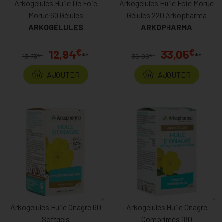
Arkogelules Huile De Foie
Arkogelules Huile Foie Morue
Morue 60 Gélules
Gélules 220 Arkopharma
ARKOGÉLULES
ARKOPHARMA
€
€
12,94
33,05
**
**
€
€
13,73
*
35,09
*
AJOUTER
AJOUTER
Arkogelules Huile Onagre 60
Arkogelules Huile Onagre
Softgels
Comprimés 180