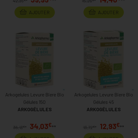
**
**
42,35
*
15,26
*
AJOUTER
AJOUTER
Arkogelules Levure Biere Bio
Arkogelules Levure Biere Bio
Gélules 150
Gélules 45
ARKOGÉLULES
ARKOGÉLULES
€
€
34,03
12,93
**
**
€
€
36,13
*
13,72
*