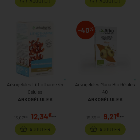
AJOUTER
AJOUTER
%
-40
Arkogelules Lithothame 45
Arkogelules Maca Bio Gélules
Gélules
40
ARKOGÉLULES
ARKOGÉLULES
€
€
12,34
9,21
**
**
€
€
13,07
*
15,35
*
AJOUTER
AJOUTER