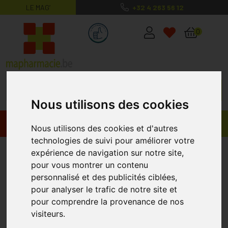
LE MAG’
+32 4 263 56 12
MaPharmacie.be ma santé, mes conse
0
Nous utilisons des cookies
Promos
Produits
Nous utilisons des cookies et d'autres
technologies de suivi pour améliorer votre
Arkopharma
expérience de navigation sur notre site,
pour vous montrer un contenu
personnalisé et des publicités ciblées,
pour analyser le trafic de notre site et
pour comprendre la provenance de nos
visiteurs.