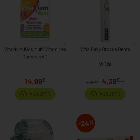
Vitaxium Kids Multi Vitamines
Vitis Baby Brosse Dents
Gommes 60
VITIS
€
€
14,99
4,39
**
€
4,66
*
AJOUTER
AJOUTER
%
-24