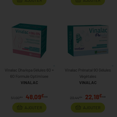
AJOUTER
AJOUTER
Vinalac Dha/epa Gélules 60 +
Vinalac Prénatal 90 Gélules
60 Formule Optimisee
Végétales
VINALAC
VINALAC
€
€
48,09
22,18
**
**
€
€
51,00
*
23,44
*
AJOUTER
AJOUTER