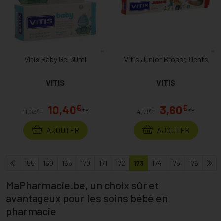
Vitis Baby Gel 30ml
Vitis Junior Brosse Dents
VITIS
VITIS
€
€
10,40
3,60
**
**
€
€
11,03
*
4,71
*
AJOUTER
AJOUTER
155
160
165
170
171
172
173
174
175
176
MaPharmacie.be, un choix sûr et
avantageux pour les soins bébé en
pharmacie