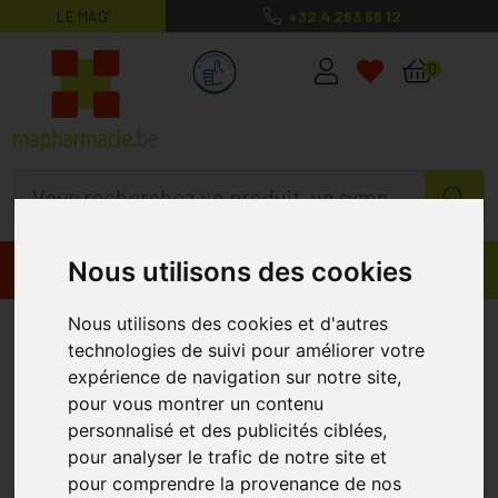
LE MAG’
+32 4 263 56 12
MaPharmacie.be ma santé, mes conse
0
Nous utilisons des cookies
Promos
Produits
Nous utilisons des cookies et d'autres
Soins Bébé et Grossesse
technologies de suivi pour améliorer votre
expérience de navigation sur notre site,
Soin bébé en pharmacie : commandez sur
pour vous montrer un contenu
un site géré par une véritable officine !
personnalisé et des publicités ciblées,
Sur le site de vente en ligne MaPharmacie.be, vous accédez à un
pour analyser le trafic de notre site et
rayon extrêmement fourni dans le domaine du
soin pour bébé
pour comprendre la provenance de nos