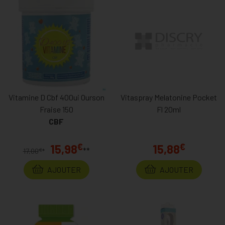
Vitamine D Cbf 400ui Ourson
Vitaspray Melatonine Pocket
Fraise 150
Fl 20ml
CBF
€
€
15,98
15,88
**
€
17,00
*
AJOUTER
AJOUTER