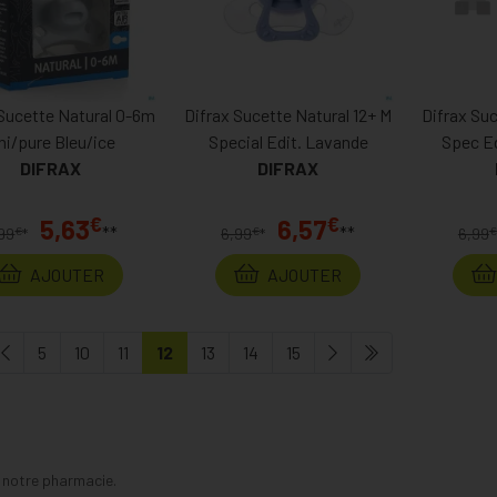
 Sucette Natural 0-6m
Difrax Sucette Natural 12+ M
Difrax Su
ni/pure Bleu/ice
Special Edit. Lavande
Spec E
DIFRAX
DIFRAX
€
€
5,63
6,57
**
**
€
€
€
99
*
6,99
*
6,99
AJOUTER
AJOUTER
5
10
11
12
13
14
15
s notre pharmacie.