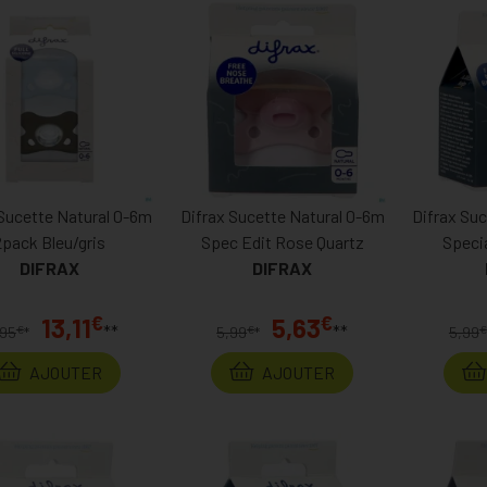
 Sucette Natural 0-6m
Difrax Sucette Natural 0-6m
Difrax Su
2pack Bleu/gris
Spec Edit Rose Quartz
Specia
DIFRAX
DIFRAX
€
€
13,11
5,63
**
**
€
€
€
,95
*
5,99
*
5,99
AJOUTER
AJOUTER