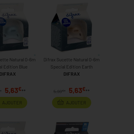
cette Natural 0-6m
Difrax Sucette Natural 0-6m
l Edition Blue
Special Edition Earth
DIFRAX
DIFRAX
€
€
5,63
5,63
**
**
€
*
5,99
*
AJOUTER
AJOUTER