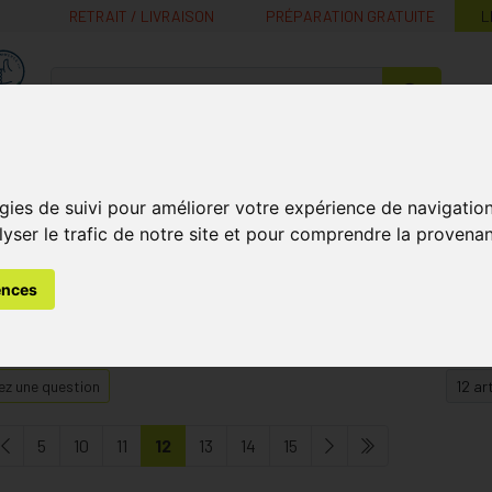
RETRAIT / LIVRAISON
PRÉPARATION GRATUITE
L
MaPharmacie.be ma santé, mes conseils, mes prix
Nutrition -
Soins Bébé et
Médecines
Minceur
B
Vitamines
Grossesse
naturelles
gies de suivi pour améliorer votre expérience de navigatio
lyser le trafic de notre site et pour comprendre la provenan
ences
z une question
5
10
11
12
13
14
15