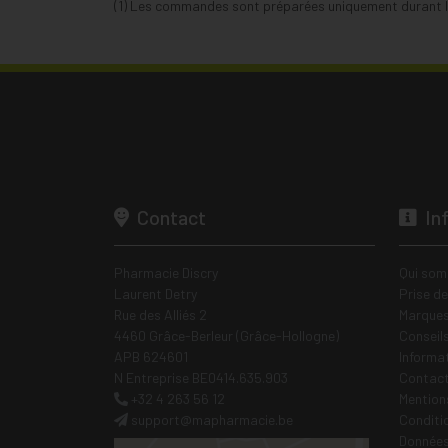
(1) Les commandes sont préparées uniquement durant le
Contact
In
Pharmacie Discry
Qui som
Laurent Detry
Prise d
Rue des Alliés 2
Marques
4460 Grâce-Berleur (Grâce-Hollogne)
Conseil
APB 624601
Informa
N Entreprise BE0414.635.903
Contac
+32 4 263 56 12
Mentions
support
@
mapharmacie.be
Conditi
Données