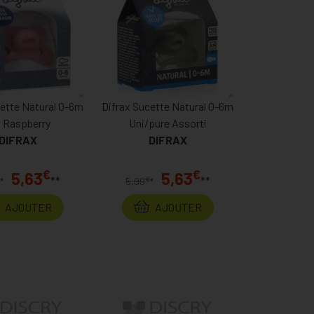
cette Natural 0-6m
Difrax Sucette Natural 0-6m
i Raspberry
Uni/pure Assorti
DIFRAX
DIFRAX
€
€
5,63
5,63
**
**
€
*
5,99
*
AJOUTER
AJOUTER