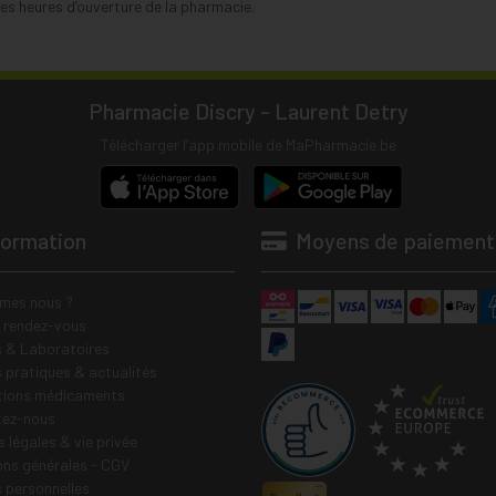
s heures d’ouverture de la pharmacie.
Pharmacie Discry - Laurent Detry
Télécharger l’app mobile de MaPharmacie.be
formation
Moyens de paiement
mes nous ?
e rendez-vous
 & Laboratoires
s pratiques & actualités
tions médicaments
tez-nous
 légales & vie privée
ons générales - CGV
 personnelles