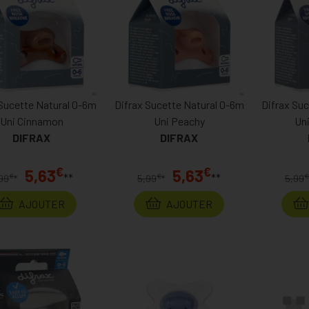
 Sucette Natural 0-6m
Difrax Sucette Natural 0-6m
Difrax Su
Uni Cinnamon
Uni Peachy
Un
DIFRAX
DIFRAX
€
€
5,63
5,63
**
**
€
€
€
99
*
5,99
*
5,99
AJOUTER
AJOUTER