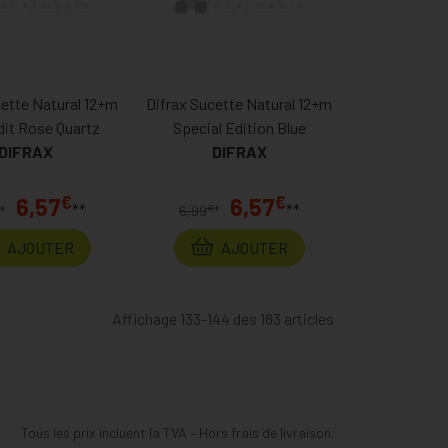
cette Natural 12+m
Difrax Sucette Natural 12+m
dit Rose Quartz
Special Edition Blue
DIFRAX
DIFRAX
€
€
6,57
6,57
**
**
€
*
6,99
*
AJOUTER
AJOUTER
Affichage 133-144 des 183 articles
Tous les prix incluent la TVA – Hors frais de livraison.