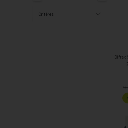
Critères
Difrax
13