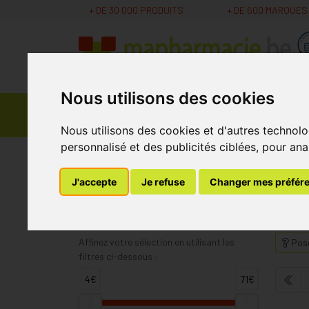
+ DE 30 000 PRODUITS
+ DE 600 MARQUES
Nous utilisons des cookies
Parapharmacie -
Promos
Médicaments
Cosmétiques
Nous utilisons des cookies et d'autres technolo
personnalisé et des publicités ciblées, pour ana
MaPharmacie.be
Difrax
Page 12
J'accepte
Je refuse
Changer mes préfér
Difrax
Affinez votre sélection en utilisant les
Pose
filtres ci-dessous :
4€
71€