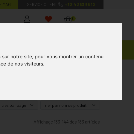
E MAG’
SERVICE CLIENT
+32 4 263 56 12
0
Mon
Mes
Mon
compte
favoris
panier
Ventes
andagisterie
Vétérinaire
Marques
Privées
n sur notre site, pour vous montrer un contenu
ce de nos visiteurs.
Affichage 133-144 des 183 articles