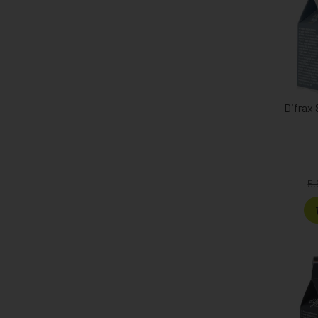
Difrax
5,