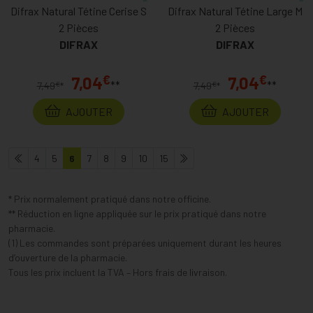
Difrax Natural Tétine Cerise S
Difrax Natural Tétine Large M
2 Pièces
2 Pièces
DIFRAX
DIFRAX
€
€
7,04
7,04
**
**
€
€
7,49
*
7,49
*
AJOUTER
AJOUTER
4
5
6
7
8
9
10
15
* Prix normalement pratiqué dans notre officine.
** Réduction en ligne appliquée sur le prix pratiqué dans notre
pharmacie.
(1) Les commandes sont préparées uniquement durant les heures
d’ouverture de la pharmacie.
Tous les prix incluent la TVA – Hors frais de livraison.