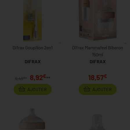
Difrax Goupillon 2en1
Difrax Mammafeel Biberon
150ml
DIFRAX
DIFRAX
€
€
8,92
18,57
**
€
9,49
*
AJOUTER
AJOUTER