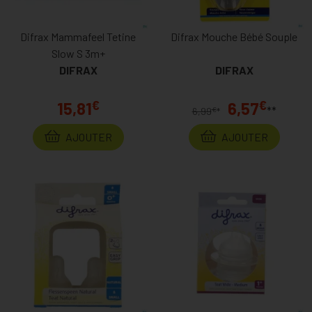
Difrax Mammafeel Tetine
Difrax Mouche Bébé Souple
Slow S 3m+
DIFRAX
DIFRAX
€
€
15,81
6,57
**
€
6,99
*
AJOUTER
AJOUTER