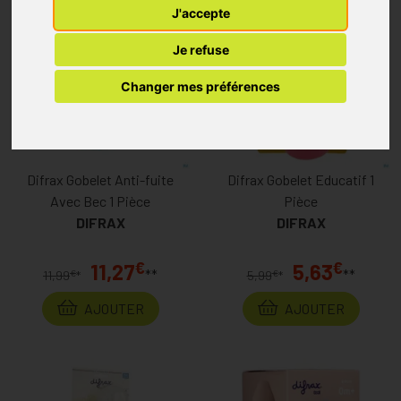
J'accepte
Je refuse
Changer mes préférences
Difrax Gobelet Anti-fuite
Difrax Gobelet Educatif 1
Avec Bec 1 Pièce
Pièce
DIFRAX
DIFRAX
€
€
11,27
5,63
**
**
€
€
11,99
*
5,99
*
AJOUTER
AJOUTER