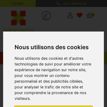
LE MAG’
+32 4 263 56 12
MaPharmacie.be ma santé, mes conse
0
Nous utilisons des cookies
Promos
Produits
Nous utilisons des cookies et d'autres
technologies de suivi pour améliorer votre
expérience de navigation sur notre site,
Difrax
pour vous montrer un contenu
personnalisé et des publicités ciblées,
Menu/Filtres
pour analyser le trafic de notre site et
pour comprendre la provenance de nos
4
5
6
7
8
9
10
15
visiteurs.