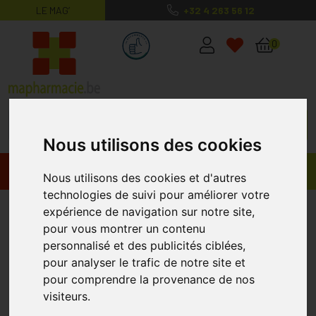
LE MAG’
+32 4 263 56 12
MaPharmacie.be ma santé, mes conse
0
Nous utilisons des cookies
Promos
Produits
Nous utilisons des cookies et d'autres
technologies de suivi pour améliorer votre
Les Couleurs de Noir
expérience de navigation sur notre site,
pour vous montrer un contenu
personnalisé et des publicités ciblées,
pour analyser le trafic de notre site et
pour comprendre la provenance de nos
visiteurs.