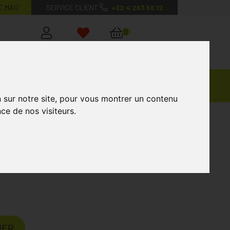
E MAG’
SERVICE CLIENT
+32 4 263 56 12
0
Mon
Mes
Mon
compte
favoris
panier
Ventes
andagisterie
Vétérinaire
Marques
Privées
n sur notre site, pour vous montrer un contenu
ce de nos visiteurs.
r Cc Cream Spf30 01 Porcelaine 30ml
ine 30ml
IER