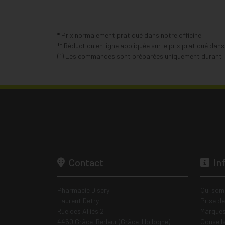
* Prix normalement pratiqué dans notre officine.
** Réduction en ligne appliquée sur le prix pratiqué dan
(1) Les commandes sont préparées uniquement durant le
Contact
In
Pharmacie Discry
Qui som
Laurent Detry
Prise d
Rue des Alliés 2
Marques
4460 Grâce-Berleur (Grâce-Hollogne)
Conseil