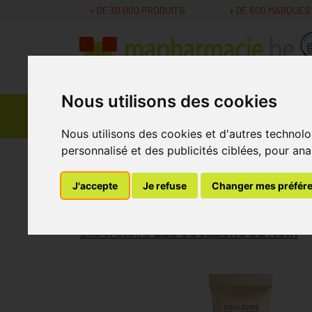
+ DE 30 000 PRODUITS
+ DE 600 MARQUES
Nous utilisons des cookies
Parapharmacie -
Promos
Médicaments
Cosmétiques
Nous utilisons des cookies et d'autres technolo
personnalisé et des publicités ciblées, pour ana
MaPharmacie.be
Parapharmacie - Cosmétique
J'accepte
Je refuse
Changer mes préfér
Couleurs De Noir C
Laboratoire
LES COULEURS DE NOIR