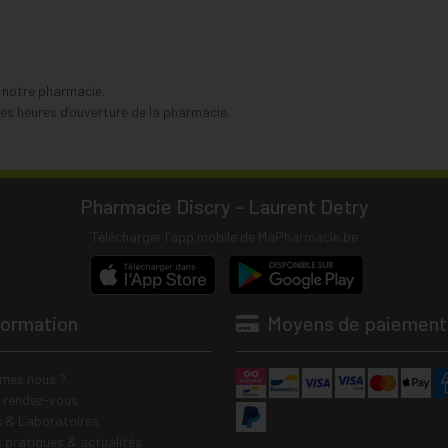
s notre pharmacie.
s heures d’ouverture de la pharmacie.
Pharmacie Discry - Laurent Detry
Télécharger l’app mobile de MaPharmacie.be
formation
Moyens de paiement
mes nous ?
e rendez-vous
 & Laboratoires
s pratiques & actualités