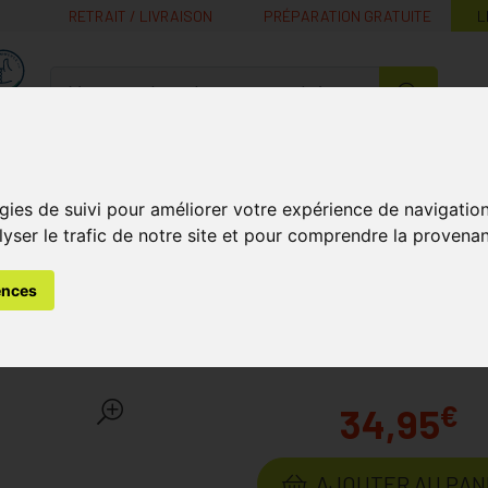
RETRAIT / LIVRAISON
PRÉPARATION GRATUITE
L
MaPharmacie.be ma santé, mes conseils, mes prix
Nutrition -
Soins Bébé et
Médecines
Minceur
B
Vitamines
Grossesse
naturelles
gies de suivi pour améliorer votre expérience de navigatio
lyser le trafic de notre site et pour comprendre la provenan
s
Soins du Visage
Hydratation du Visage
Couleurs De Noi
ences
c Cream Spf30 01 Porcela
€
34,95
AJOUTER AU PAN