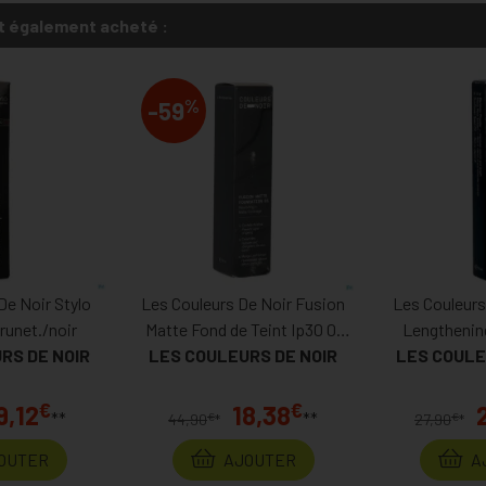
t également acheté :
%
-59
De Noir Stylo
Les Couleurs De Noir Fusion
Les Couleurs
runet./noir
Matte Fond de Teint Ip30 01
Lengthenin
RS DE NOIR
LES COULEURS DE NOIR
28ml
LES COULE
€
€
9,12
18,38
**
**
€
€
44,90
*
27,90
*
OUTER
AJOUTER
A