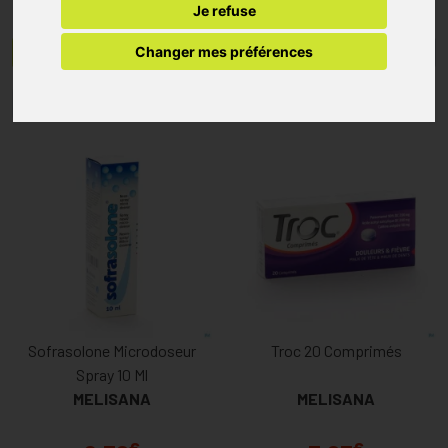
Je refuse
Changer mes préférences
Menu/Filtres
1
2
Sofrasolone Microdoseur
Troc 20 Comprimés
Spray 10 Ml
MELISANA
MELISANA