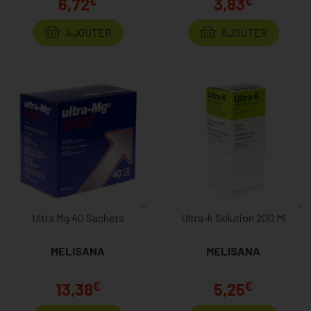
€
€
6,72
3,83
AJOUTER
AJOUTER
Ultra Mg 40 Sachets
Ultra-k Solution 200 Ml
MELISANA
MELISANA
€
€
13,38
5,25