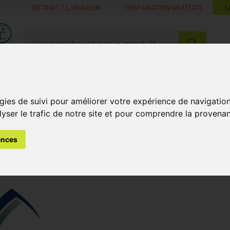
RETRAIT / LIVRAISON
PRÉPARATION GRATUITE
L
MaPharmacie.be ma santé, mes conseils, mes prix
Nutrition -
Soins Bébé et
Médecines
Minceur
B
Vitamines
Grossesse
naturelles
gies de suivi pour améliorer votre expérience de navigatio
lyser le trafic de notre site et pour comprendre la provenan
ences