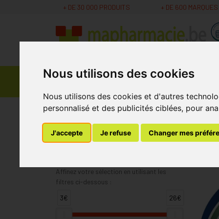
+ DE 30 000 PRODUITS
+ DE 600 MARQUES
Nous utilisons des cookies
Parapharmacie -
Promos
Médicaments
Cosmétiques
Nous utilisons des cookies et d'autres technolo
personnalisé et des publicités ciblées, pour ana
MaPharmacie.be
Melisana
J'accepte
Je refuse
Changer mes préfér
Melisana
Affinez votre sélection en utilisant les
filtres ci-dessous :
3€
26€