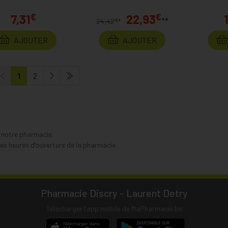
€
€
7,31
22,93
**
€
24,42
*
AJOUTER
AJOUTER
1
2
s notre pharmacie.
s heures d’ouverture de la pharmacie.
Pharmacie Discry - Laurent Detry
Télécharger l’app mobile de MaPharmacie.be