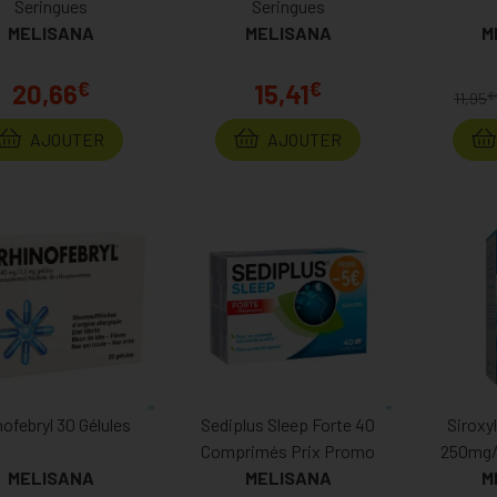
Seringues
Seringues
MELISANA
MELISANA
M
€
€
20,66
15,41
€
11,95
AJOUTER
AJOUTER
ofebryl 30 Gélules
Sediplus Sleep Forte 40
Siroxy
Comprimés Prix Promo
250mg/
MELISANA
MELISANA
Si
M