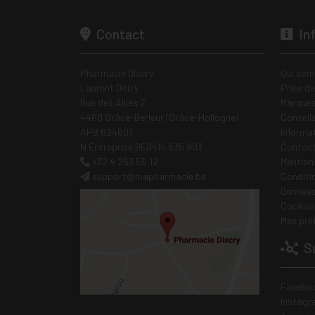
Contact
In
Pharmacie Discry
Qui som
Laurent Detry
Prise d
Rue des Alliés 2
Marques
4460 Grâce-Berleur (Grâce-Hollogne)
Conseil
APB 624601
Informa
N Entreprise BE0414.635.903
Contac
+32 4 263 56 12
Mentions
support
@
mapharmacie.be
Conditi
Données
Cookies
Mes pré
Su
Facebo
Instagr