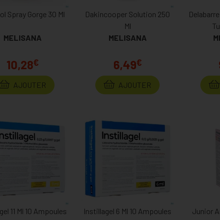
ol Spray Gorge 30 Ml
Dakincooper Solution 250
Delabarr
Ml
Tu
MELISANA
MELISANA
M
€
€
10,28
6,49
AJOUTER
AJOUTER
agel 11 Ml 10 Ampoules
Instillagel 6 Ml 10 Ampoules
Junior A