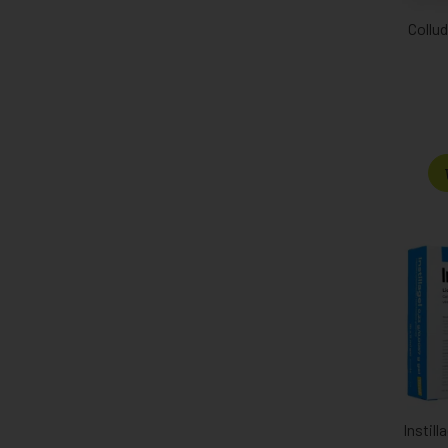
Collud
Instill