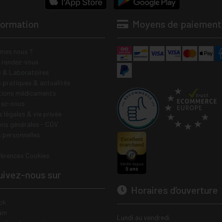
formation
Moyens de paiement
mes nous ?
e rendez-vous
 & Laboratoires
s pratiques & actualités
tions médicaments
tez-nous
 légales & vie privée
ons générales - CGV
 personnelles
férences Cookies
ivez-nous sur
Horaires d’ouverture
ok
am
Lundi au vendredi