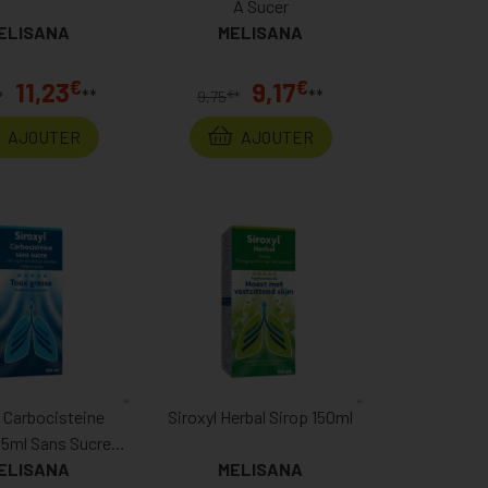
A Sucer
ELISANA
MELISANA
€
€
11,23
9,17
**
**
€
*
9,75
*
AJOUTER
AJOUTER
l Carbocisteine
Siroxyl Herbal Sirop 150ml
5ml Sans Sucre
rop 300ml
ELISANA
MELISANA