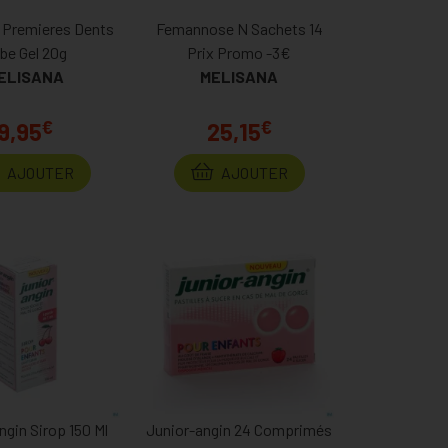
e Premieres Dents
Femannose N Sachets 14
be Gel 20g
Prix Promo -3€
ELISANA
MELISANA
€
€
9,95
25,15
AJOUTER
AJOUTER
ngin Sirop 150 Ml
Junior-angin 24 Comprimés