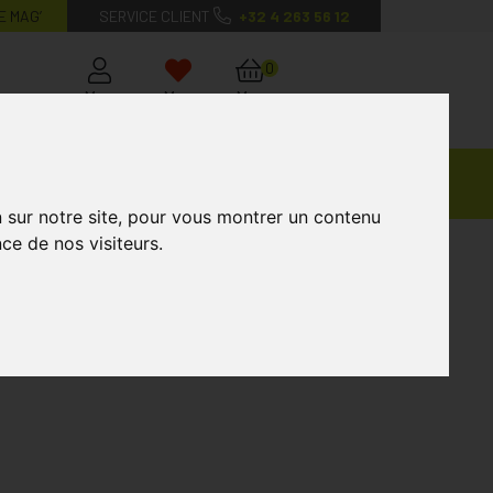
E MAG’
SERVICE CLIENT
+32 4 263 56 12
0
Mon
Mes
Mon
compte
favoris
panier
Ventes
andagisterie
Vétérinaire
Marques
Privées
n sur notre site, pour vous montrer un contenu
ce de nos visiteurs.