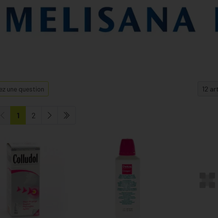
z une question
1
2