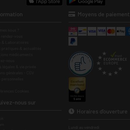
formation
Moyens de paiement
mes nous ?
e rendez-vous
 & Laboratoires
s pratiques & actualités
tions médicaments
tez-nous
 légales & vie privée
ons générales - CGV
 personnelles
férences Cookies
ivez-nous sur
Horaires d’ouverture
ok
am
Lundi au vendredi