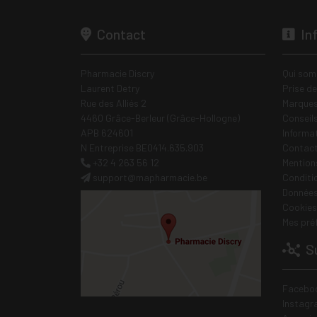
Contact
In
Pharmacie Discry
Qui som
Laurent Detry
Prise d
Rue des Alliés 2
Marques
4460 Grâce-Berleur (Grâce-Hollogne)
Conseil
APB 624601
Informa
N Entreprise BE0414.635.903
Contac
+32 4 263 56 12
Mentions
support
@
mapharmacie.be
Conditi
Données
Cookies
Mes pré
Su
Facebo
Instagr