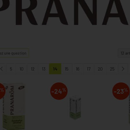
z une question
5
10
12
13
14
15
16
17
20
25
%
%
%
-24
-23