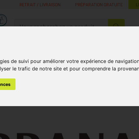
RETRAIT / LIVRAISON
PRÉPARATION GRATUITE
L
MaPharmacie.be ma santé, mes conseils, mes prix
Nutrition -
Soins Bébé et
Médecines
Minceur
B
Vitamines
Grossesse
naturelles
gies de suivi pour améliorer votre expérience de navigatio
lyser le trafic de notre site et pour comprendre la provenan
ences