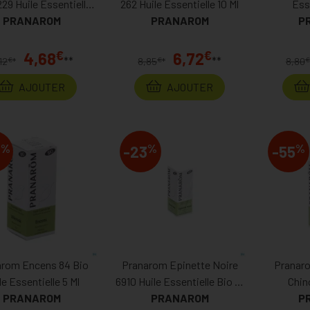
29 Huile Essentielle
262 Huile Essentielle 10 Ml
Esse
PRANAROM
10 Ml
PRANAROM
P
€
€
4,68
6,72
**
**
€
€
€
12
*
8,85
*
8,80
AJOUTER
AJOUTER
%
%
%
4
-23
-55
arom Encens 84 Bio
Pranarom Epinette Noire
Pranaro
le Essentielle 5 Ml
6910 Huile Essentielle Bio 10
Chin
PRANAROM
PRANAROM
M
Ess
P