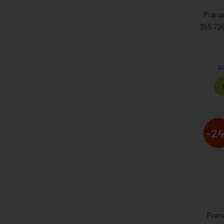
Prana
355 726
7,
-2
Pran