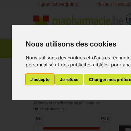
+ DE 30 000 PRODUITS
+ DE 600 MARQUES
Nous utilisons des cookies
Parapharmacie -
Promos
Médicaments
Cosmétiques
Nous utilisons des cookies et d'autres technolo
personnalisé et des publicités ciblées, pour ana
MaPharmacie.be
Pranarom
Page 14
J'accepte
Je refuse
Changer mes préfér
Pranarom
Affinez votre sélection en utilisant les
filtres ci-dessous :
0€
172€