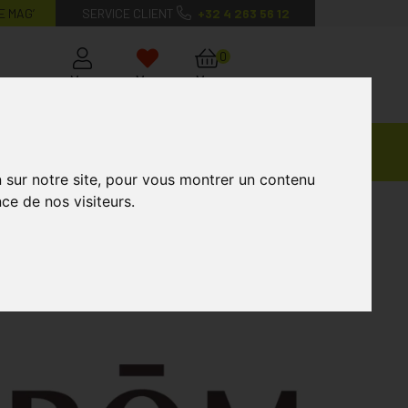
E MAG’
SERVICE CLIENT
+32 4 263 56 12
0
Mon
Mes
Mon
compte
favoris
panier
Ventes
andagisterie
Vétérinaire
Marques
Privées
n sur notre site, pour vous montrer un contenu
ce de nos visiteurs.