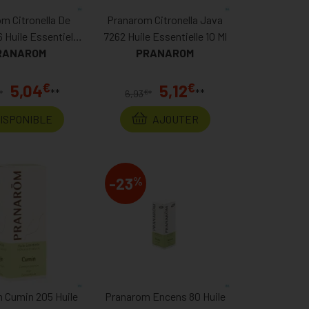
m Citronella De
Pranarom Citronella Java
 Huile Essentielle
7262 Huile Essentielle 10 Ml
RANAROM
10
PRANAROM
€
€
5,04
5,12
**
**
€
*
6,93
*
DISPONIBLE
AJOUTER
%
-23
 Cumin 205 Huile
Pranarom Encens 80 Huile