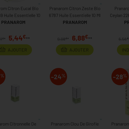
rom Citron Eucal Bio
Pranarom Citron Zeste Bio
Pranaro
9 Huile Essentielle 10
6787 Huile Essentielle 10 Ml
Ceylan 226
PRANAROM
PRANAROM
P
€
€
5,44
6,88
**
**
€
€
€
11
*
9,08
*
6,56
AJOUTER
AJOUTER
IN
%
%
%
4
-24
-28
arom Citronnelle De
Pranarom Clou De Girofle
Pranarom