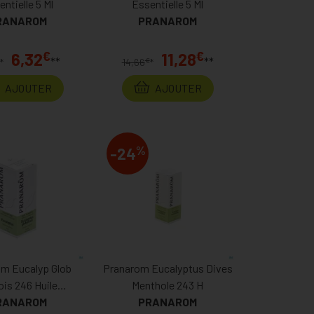
ntielle 5 Ml
Essentielle 5 Ml
RANAROM
PRANAROM
€
€
6,32
11,28
**
**
€
*
14,66
*
AJOUTER
AJOUTER
%
-24
m Eucalyp Glob
Pranarom Eucalyptus Dives
ois 246 Huile
Menthole 243 H
entielle 10
RANAROM
PRANAROM