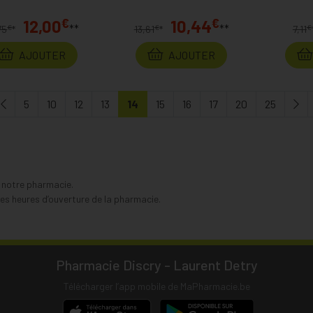
€
€
12,00
10,44
**
**
€
€
€
75
*
13,61
*
7,11
AJOUTER
AJOUTER
5
10
12
13
14
15
16
17
20
25
s notre pharmacie.
s heures d’ouverture de la pharmacie.
Pharmacie Discry - Laurent Detry
Télécharger l’app mobile de MaPharmacie.be