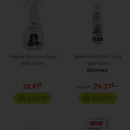
téléphone dans le but de vous aiguiller.
Notez que tous les colis sont préparés par des opérateurs
qualifiés et que, pour chaque commande passée avant 11h30,
nous expédions le jour même.
Choisir MaPharmacie.be pour vos achats, c’est faire confiance
à une véritable pharmacie belge qui a 70 ans d’expérience
Beaphar Vermicon Spray
Beaphar Vermicon Spray
derrière elle. Même quand vous faites vos achats sur le web,
Chien 500ml
Tapis 400ml
vous pouvez soutenir les commerçants proches de vous et
BEAPHAR
bénéficier d’une expérience client aussi satisfaisante qu’en
boutique physique.
€
€
20,61
24,27
**
€
25,45
*
AJOUTER
AJOUTER