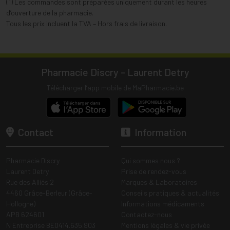
(1) Les commandes sont préparées uniquement durant les heures
d’ouverture de la pharmacie.
Tous les prix incluent la TVA – Hors frais de livraison.
Pharmacie Discry - Laurent Detry
Télécharger l’app mobile de MaPharmacie.be
Contact
Information
Pharmacie Discry
Qui sommes nous ?
Laurent Detry
Prise de rendez-vous
Rue des Alliés 2
Marques & Laboratoires
4460 Grâce-Berleur (Grâce-
Conseils pratiques & actualités
Hollogne)
Informations médicaments
APB 624601
Contactez-nous
N Entreprise BE0414.635.903
Mentions légales & vie privée