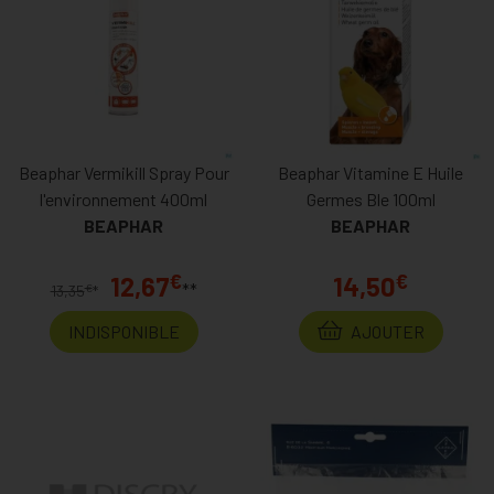
Beaphar Vermikill Spray Pour
Beaphar Vitamine E Huile
l'environnement 400ml
Germes Ble 100ml
BEAPHAR
BEAPHAR
€
€
12,67
14,50
**
€
13,35
*
INDISPONIBLE
AJOUTER