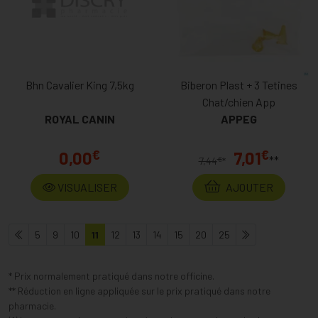
Bhn Cavalier King 7,5kg
Biberon Plast + 3 Tetines
Chat/chien App
ROYAL CANIN
APPEG
€
€
0,00
7,01
**
€
7,44
*
VISUALISER
AJOUTER
5
9
10
11
12
13
14
15
20
25
* Prix normalement pratiqué dans notre officine.
** Réduction en ligne appliquée sur le prix pratiqué dans notre
pharmacie.