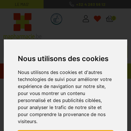
LE MAG’
+32 4 263 56 12
MaPharmacie.be ma santé, mes conse
0
Nous utilisons des cookies
Promos
Produits
Nous utilisons des cookies et d'autres
technologies de suivi pour améliorer votre
Vétérinaire
expérience de navigation sur notre site,
pour vous montrer un contenu
personnalisé et des publicités ciblées,
Prenez soin de vos compagnons à quatre
pour analyser le trafic de notre site et
pattes : les produits vétérinaires sur
pour comprendre la provenance de nos
MaPharmacie.be
visiteurs.
MaPharmacie.be est une boutique de vente en ligne basée sur