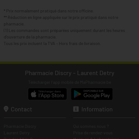
* Prix normalement pratiqué dans notre officine.
** Réduction en ligne appliquée sur le prix pratiqué dans notre
pharmacie.
(1) Les commandes sont préparées uniquement durant les heures
d’ouverture de la pharmacie.
Tous les prix incluent la TVA – Hors frais de livraison.
Pharmacie Discry - Laurent Detry
Télécharger l’app mobile de MaPharmacie.be
Contact
Information
Pharmacie Discry
Qui sommes nous ?
Laurent Detry
Prise de rendez-vous