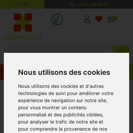
LE MAG’
+32 4 263 56 12
MaPharmacie.be ma santé, mes conse
0
Nous utilisons des cookies
Promos
Produits
Nous utilisons des cookies et d'autres
Anti Stress Comprimés 180
technologies de suivi pour améliorer votre
Physiomance
expérience de navigation sur notre site,
pour vous montrer un contenu
PHYSIOMANCE
personnalisé et des publicités ciblées,
pour analyser le trafic de notre site et
pour comprendre la provenance de nos