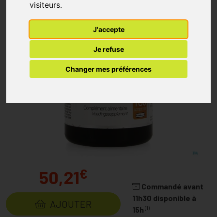
visiteurs.
J'accepte
Je refuse
Changer mes préférences
€
50,21
Commandé avant
11h30 disponible à
AJOUTER
(1)
15h