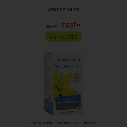
ARKOGÉLULES
€
7,63
**
€
12,71
*
AJOUTER
Arkogelules Millepertuis 45 Gélules