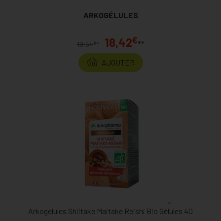
ARKOGÉLULES
€
18,42
**
€
19,54
*
AJOUTER
Arkogelules Shiitake Maitake Reishi Bio Gélules 40