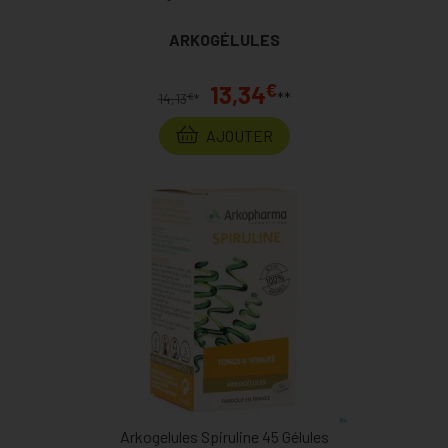
ARKOGÉLULES
€
13,34
**
€
14,13
*
AJOUTER
Arkogelules Spiruline 45 Gélules