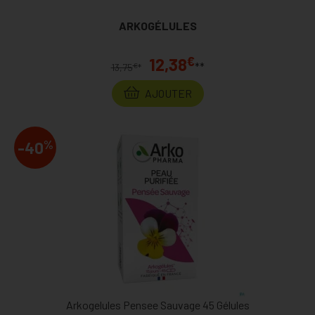
ARKOGÉLULES
€
12,38
**
€
13,75
*
AJOUTER
%
-40
Arkogelules Pensee Sauvage 45 Gélules