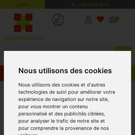
LE MAG’
+32 4 263 56 12
MaPharmacie.be ma santé, mes conse
0
Nous utilisons des cookies
Promos
Produits
Nous utilisons des cookies et d'autres
Arkogelules Rhodiole 150 Gélules
technologies de suivi pour améliorer votre
ARKOGÉLULES
expérience de navigation sur notre site,
pour vous montrer un contenu
personnalisé et des publicités ciblées,
pour analyser le trafic de notre site et
pour comprendre la provenance de nos