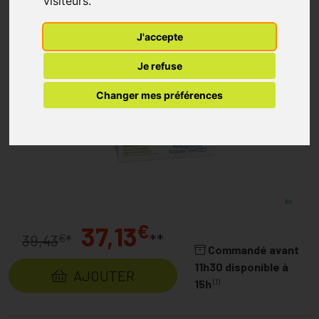
visiteurs.
J'accepte
Je refuse
Changer mes préférences
€
37,13
**
€
39,43
*
Commandé avant
11h30 disponible à
AJOUTER
(1)
15h