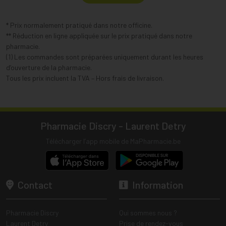
* Prix normalement pratiqué dans notre officine.
** Réduction en ligne appliquée sur le prix pratiqué dans notre
pharmacie.
(1) Les commandes sont préparées uniquement durant les heures
d’ouverture de la pharmacie.
Tous les prix incluent la TVA – Hors frais de livraison.
Pharmacie Discry - Laurent Detry
Télécharger l’app mobile de MaPharmacie.be
Contact
Information
Pharmacie Discry
Qui sommes nous ?
Laurent Detry
Prise de rendez-vous