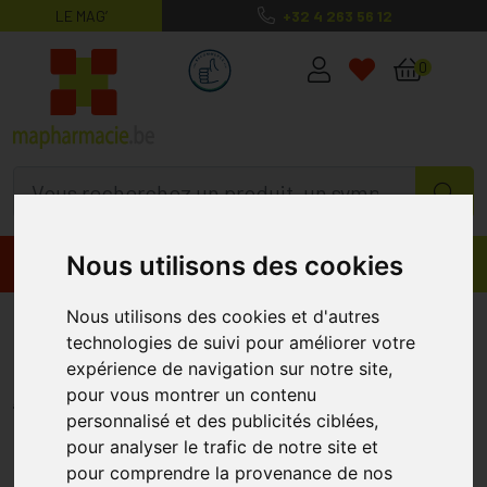
LE MAG’
+32 4 263 56 12
MaPharmacie.be ma santé, mes conse
0
Nous utilisons des cookies
Promos
Produits
Nous utilisons des cookies et d'autres
Arkogelules Valeriane Bio
technologies de suivi pour améliorer votre
Gélules 150
expérience de navigation sur notre site,
pour vous montrer un contenu
ARKOPHARMA
personnalisé et des publicités ciblées,
pour analyser le trafic de notre site et
pour comprendre la provenance de nos