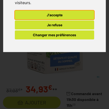
visiteurs.
J'accepte
Je refuse
Changer mes préférences
€
34,93
**
€
37,03
*
Commandé avant
11h30 disponible à
AJOUTER
(1)
15h