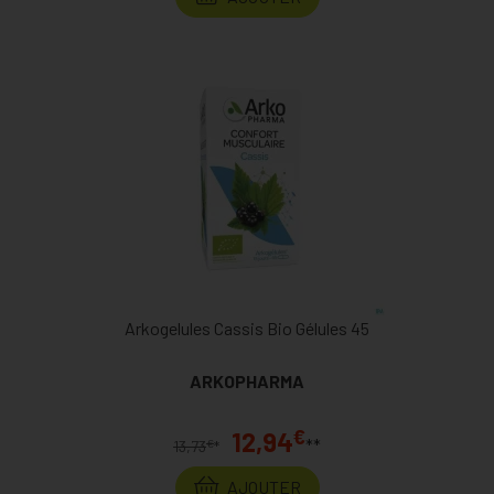
Arkogelules Cassis Bio Gélules 45
ARKOPHARMA
€
12,94
**
€
13,73
*
AJOUTER