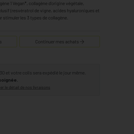
agène 1 Vegan*, collagène d’origine végétale,
lusif (resvératrol de vigne, acides hyaluroniques et
 stimuler les 3 types de collagène.
s
Continuer mes achats
 et votre colis sera expédié le jour même.
 soignée.
er le détail de nos livraisons