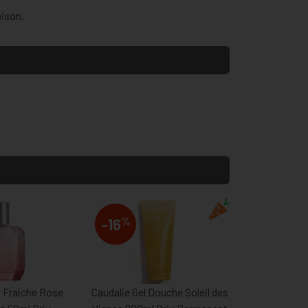
aison.
%
-16
u Fraiche Rose
Caudalie Gel Douche Soleil des