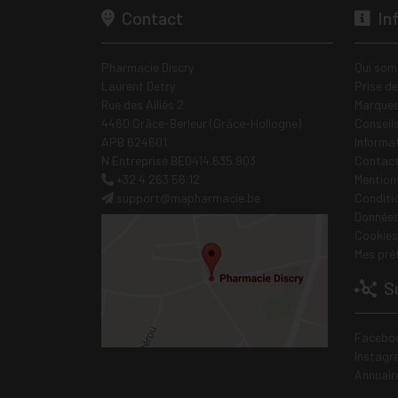
Contact
In
Pharmacie Discry
Qui som
Laurent Detry
Prise d
Rue des Alliés 2
Marques
4460 Grâce-Berleur (Grâce-Hollogne)
Conseil
APB 624601
Informa
N Entreprise BE0414.635.903
Contac
+32 4 263 56 12
Mentions
support
@
mapharmacie.be
Conditi
Données
Cookies
Mes pré
Su
Facebo
Instagr
Annuair