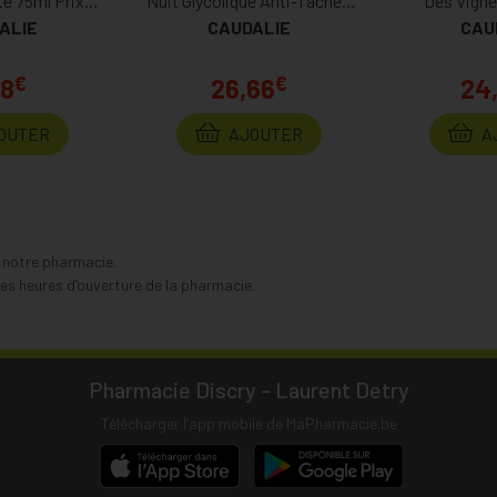
e 75ml Prix
Nuit Glycolique Anti-Taches
Des Vigne
ALIE
anent
Recharge 50ml Prix
CAUDALIE
CAU
Perm
Permanent
€
€
78
26,66
24
OUTER
AJOUTER
A
s notre pharmacie.
s heures d’ouverture de la pharmacie.
Pharmacie Discry - Laurent Detry
Télécharger l’app mobile de MaPharmacie.be