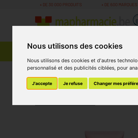
+ DE 30 000 PRODUITS
+ DE 600 MARQUES
Nous utilisons des cookies
Parapharmacie -
Promos
Médicaments
Cosmétiques
Nous utilisons des cookies et d'autres technolo
personnalisé et des publicités ciblées, pour ana
MaPharmacie.be
Parapharmacie - Cosmétique
J'accepte
Je refuse
Changer mes préfér
Caudalie Resveratr
Laboratoire
CAUDALIE