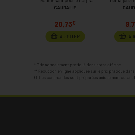
Nourrissant pour le Corps
Demaquillant
200ml Prix Permanent
CAUDALIE
CAUD
Perm
€
20,73
9,
AJOUTER
AJ
* Prix normalement pratiqué dans notre officine.
** Réduction en ligne appliquée sur le prix pratiqué dan
(1) Les commandes sont préparées uniquement durant le