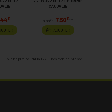
s 50ml Prix
Vignes 200ml Prix Permanent
DALIE
anent
CAUDALIE
€
€
,44
7,50
**
€
8,88
*
JOUTER
AJOUTER
Tous les prix incluent la TVA – Hors frais de livraison.