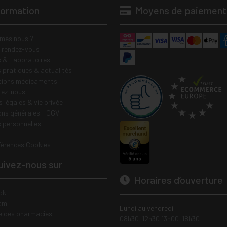
formation
Moyens de paiement
mes nous ?
e rendez-vous
 & Laboratoires
s pratiques & actualités
tions médicaments
tez-nous
 légales & vie privée
ons générales - CGV
 personnelles
férences Cookies
ivez-nous sur
Horaires d’ouverture
ok
am
Lundi au vendredi
e des pharmacies
08h30-12h30 13h00-18h30