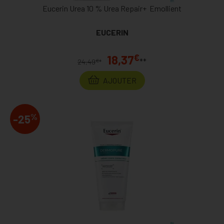
Eucerin Urea 10 % Urea Repair+ Emollient
EUCERIN
€
18,37
**
€
24,49
*
AJOUTER
%
-25