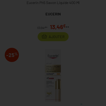
Eucerin Ph5 Savon Liquide 400 Ml
EUCERIN
€
13,46
**
€
17,94
*
AJOUTER
%
-25