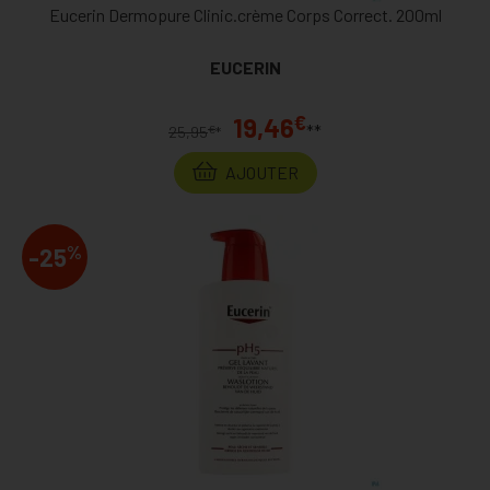
Eucerin Dermopure Clinic.crème Corps Correct. 200ml
EUCERIN
€
19,46
**
€
25,95
*
AJOUTER
%
-25