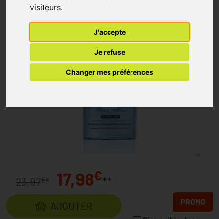
visiteurs.
J'accepte
Je refuse
Changer mes préférences
€
17,98
**
€
23,97
*
PROMO
AJOUTER