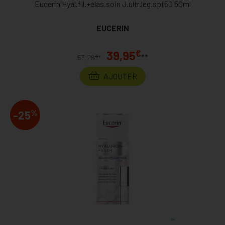
Eucerin Hyal.fil.+elas.soin J.ultr.leg.spf50 50ml
EUCERIN
€
39,95
**
€
53,26
*
AJOUTER
%
-25