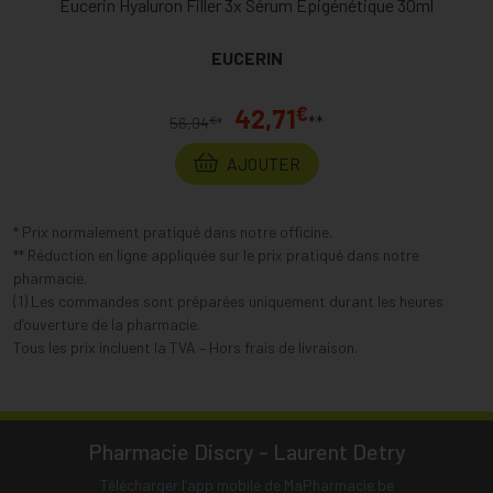
Eucerin Hyaluron Filler 3x Sérum Epigénétique 30ml
EUCERIN
€
42,71
**
€
56,94
*
AJOUTER
* Prix normalement pratiqué dans notre officine.
** Réduction en ligne appliquée sur le prix pratiqué dans notre
pharmacie.
(1) Les commandes sont préparées uniquement durant les heures
d’ouverture de la pharmacie.
Tous les prix incluent la TVA – Hors frais de livraison.
Pharmacie Discry - Laurent Detry
Télécharger l’app mobile de MaPharmacie.be