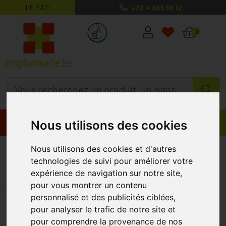
LE MAG’
+32 4 263 56 12
MaPharmacie.be ma santé, mes conse
0
Promos
Produits
Nous utilisons des cookies
Eucerin Urearepair Gel Lavant
Nous utilisons des cookies et d'autres
technologies de suivi pour améliorer votre
5% Urée 400ml
expérience de navigation sur notre site,
EUCERIN
pour vous montrer un contenu
personnalisé et des publicités ciblées,
pour analyser le trafic de notre site et
%
-25
pour comprendre la provenance de nos