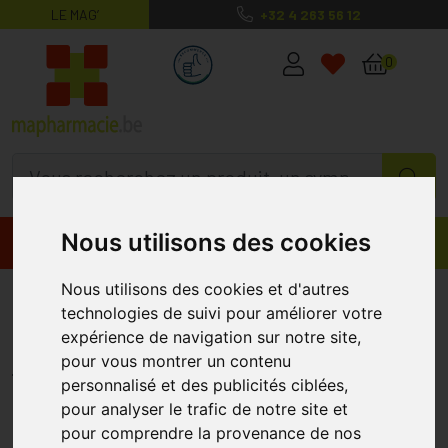
LE MAG’
+32 4 263 56 12
MaPharmacie.be ma santé, mes conse
0
Nous utilisons des cookies
Promos
Produits
Nous utilisons des cookies et d'autres
Fortenight 8h Comprimés 60
technologies de suivi pour améliorer votre
Promopack
expérience de navigation sur notre site,
pour vous montrer un contenu
FORTE PHARMA
personnalisé et des publicités ciblées,
pour analyser le trafic de notre site et
%
-25
pour comprendre la provenance de nos