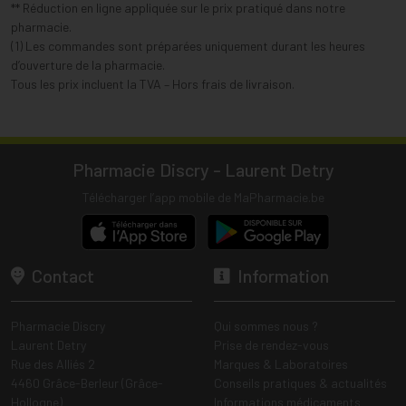
** Réduction en ligne appliquée sur le prix pratiqué dans notre
pharmacie.
(1) Les commandes sont préparées uniquement durant les heures
d’ouverture de la pharmacie.
Tous les prix incluent la TVA – Hors frais de livraison.
Pharmacie Discry - Laurent Detry
Télécharger l’app mobile de MaPharmacie.be
Contact
Information
Pharmacie Discry
Qui sommes nous ?
Laurent Detry
Prise de rendez-vous
Rue des Alliés 2
Marques & Laboratoires
4460 Grâce-Berleur (Grâce-
Conseils pratiques & actualités
Hollogne)
Informations médicaments