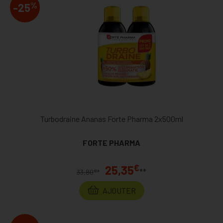
%
-25
Turbodraine Ananas Forte Pharma 2x500ml
FORTE PHARMA
€
25,35
**
€
33,80
*
AJOUTER