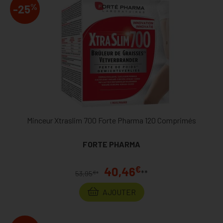
%
-25
Minceur Xtraslim 700 Forte Pharma 120 Comprimés
FORTE PHARMA
€
40,46
**
€
53,95
*
AJOUTER