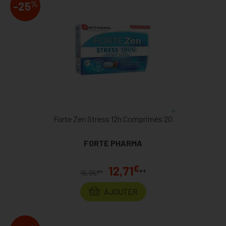
%
-25
Forte Zen Stress 12h Comprimés 20
FORTE PHARMA
€
12,71
**
€
16,95
*
AJOUTER