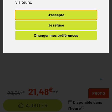
visiteurs.
J'accepte
Je refuse
Changer mes préférences
€
21,48
**
€
28,64
*
PROMO
Disponible dans
AJOUTER
(1)
l’heure