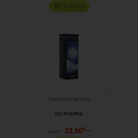
AJOUTER
Melatonine-ixx 30ml
IXX PHARMA
€
23,90
**
€
25,31
*