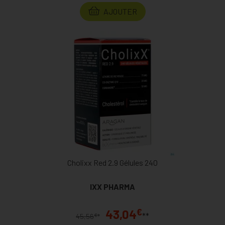
AJOUTER
Cholixx Red 2.9 Gélules 240
IXX PHARMA
€
43,04
**
€
45,56
*