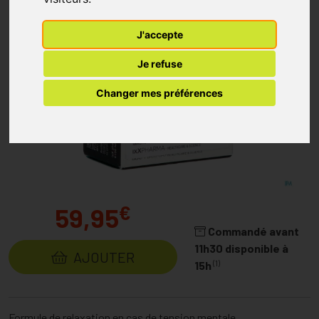
J'accepte
Je refuse
Changer mes préférences
€
59,95
Commandé avant
11h30 disponible à
AJOUTER
(1)
15h
Formule de relaxation en cas de tension mentale.