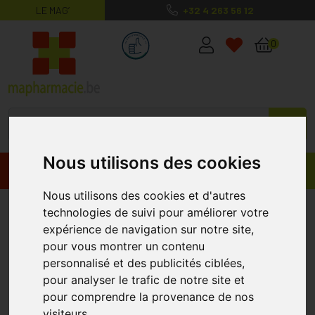
LE MAG’
+32 4 263 56 12
MaPharmacie.be ma santé, mes conse
0
Nous utilisons des cookies
Promos
Produits
Nous utilisons des cookies et d'autres
Megrixx Comprimés 60
technologies de suivi pour améliorer votre
IXX PHARMA
expérience de navigation sur notre site,
pour vous montrer un contenu
personnalisé et des publicités ciblées,
pour analyser le trafic de notre site et
pour comprendre la provenance de nos
visiteurs.