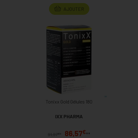
AJOUTER
Tonixx Gold Gélules 180
IXX PHARMA
€
86,57
**
€
91,97
*