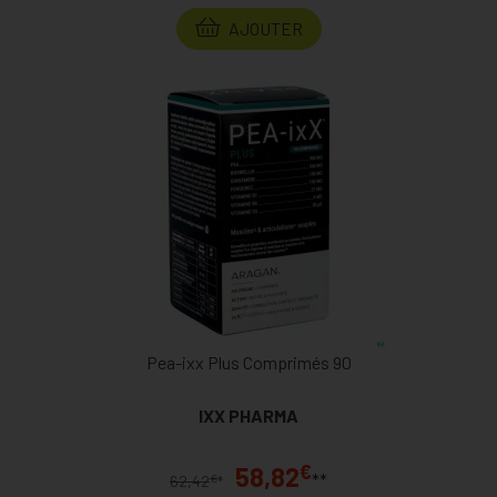
AJOUTER
Pea-ixx Plus Comprimés 90
IXX PHARMA
€
58,82
**
€
62,42
*