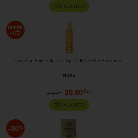
AJOUTER
OFFRE
*
+1
Nuxe Sun Huile Solaire Or Spf30 150ml Prix Permanent
NUXE
€
20,80
**
€
34,67
*
AJOUTER
%
-30