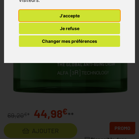
visiteurs.
J'accepte
Je refuse
Changer mes préférences
€
44,98
**
€
69,20
*
PROMO
AJOUTER