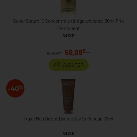
Super Sérum 10 Concentré anti-âge universel 30ml Prix
Permanent
NUXE
€
58,09
**
€
82,98
*
AJOUTER
%
-40
Nuxe Men Boost Baume Après Rasage 75ml
NUXE