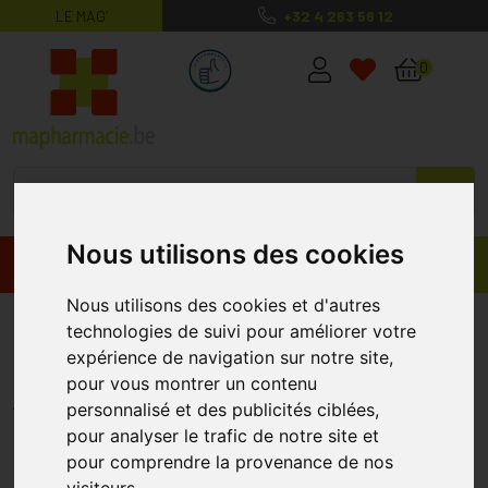
LE MAG’
+32 4 263 56 12
MaPharmacie.be ma santé, mes conse
0
Nous utilisons des cookies
Promos
Produits
Nous utilisons des cookies et d'autres
Nuxe Nuxuriance Ultra Crème
technologies de suivi pour améliorer votre
Anti-Âge Global 50ml
expérience de navigation sur notre site,
pour vous montrer un contenu
NUXE
personnalisé et des publicités ciblées,
pour analyser le trafic de notre site et
pour comprendre la provenance de nos
%
-35