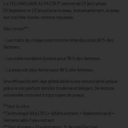
La TECHNOLOGIE ALFA [3R]* permet de [R]evitaliser,
[R]égénérer et [R]esurfacer la peau. Instantanément, la peau
est tonifiée, lissée, comme repulpée.
Dès 1 mois** :
- Les traits du visage sont comme retendus pour 90% des
femmes.
- Les rides semblent lissées pour 76% des femmes.
- La peau est plus ferme pour 96% des femmes.
Une efficacité anti-âge global alliée à une sensorialité unique
grâce à son parfum féminin moderne et élégant. Sa texture
universelle convient à tous types de peaux.
⁽¹⁾Test in vitro
*Technologie Alfa [3R] = Alfalfa extract + Hyaluronic acid +
Hemerocallis Fulva extract
**Test d'usage – 21 volontaires. % de satisfaction.