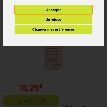
J'accepte
Je refuse
Changer mes préférences
€
18,29
AJOUTER