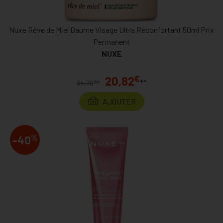
Nuxe Rêve de Miel Baume Visage Ultra Réconfortant 50ml Prix
Permanent
NUXE
€
20,82
**
€
34,70
*
AJOUTER
%
-40