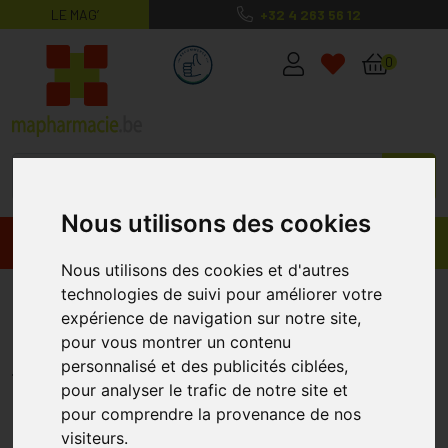
LE MAG’
+32 4 263 56 12
MaPharmacie.be ma santé, mes conse
0
Nous utilisons des cookies
Promos
Produits
Nous utilisons des cookies et d'autres
technologies de suivi pour améliorer votre
Nuxe Very Rose Eau Micellaire
expérience de navigation sur notre site,
Apaisante 3en1 200ml
pour vous montrer un contenu
NUXE
personnalisé et des publicités ciblées,
pour analyser le trafic de notre site et
pour comprendre la provenance de nos
visiteurs.