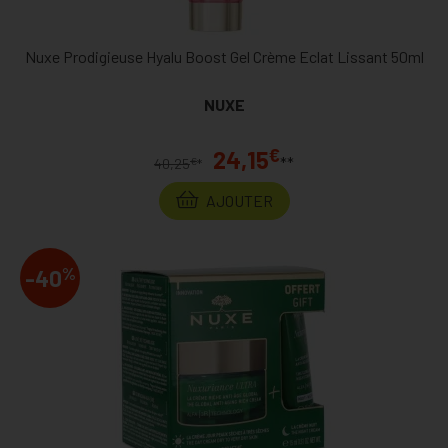
Nuxe Prodigieuse Hyalu Boost Gel Crème Eclat Lissant 50ml
NUXE
€
24,15
**
€
40,25
*
AJOUTER
%
-40