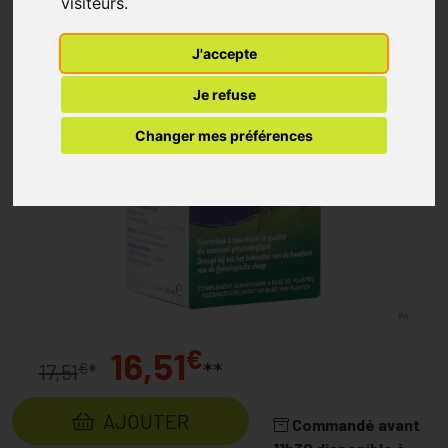
visiteurs.
J'accepte
Je refuse
Changer mes préférences
€
16,51
**
€
17,51
*
AJOUTER
Commandé avant