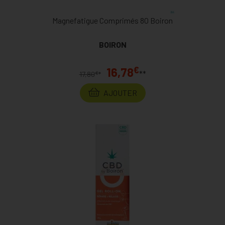
Magnefatigue Comprimés 80 Boiron
BOIRON
€
16,78
**
€
17,80
*
AJOUTER