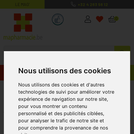
LE MAG’
+32 4 263 56 12
MaPharmacie.be ma santé, mes conse
0
Nous utilisons des cookies
Promos
Produits
Nous utilisons des cookies et d'autres
Sommeil Eschscholtzia 60ml
technologies de suivi pour améliorer votre
Boiron
expérience de navigation sur notre site,
pour vous montrer un contenu
BOIRON
personnalisé et des publicités ciblées,
pour analyser le trafic de notre site et
pour comprendre la provenance de nos