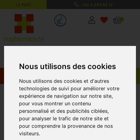
LE MAG’
+32 4 263 56 12
MaPharmacie.be ma santé, mes conse
0
Nous utilisons des cookies
Promos
Produits
Nous utilisons des cookies et d'autres
technologies de suivi pour améliorer votre
Stresspure Shot 14x25ml
expérience de navigation sur notre site,
STRESSPURE
pour vous montrer un contenu
personnalisé et des publicités ciblées,
pour analyser le trafic de notre site et
%
-40
pour comprendre la provenance de nos
visiteurs.