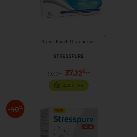
Stress Pure 56 Comprimés
STRESSPURE
€
37,22
**
€
39,55
*
AJOUTER
%
-40