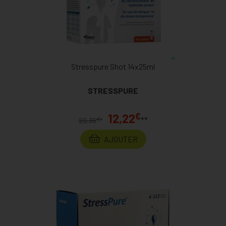
Stresspure Shot 14x25ml
STRESSPURE
€
12,22
**
€
20,36
*
AJOUTER