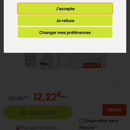
J'accepte
Je refuse
Changer mes préférences
€
12,22
**
€
20,36
*
PROMO
AJOUTER
Disponible dans
(1)
Plus que 1 en stock...
l’heure