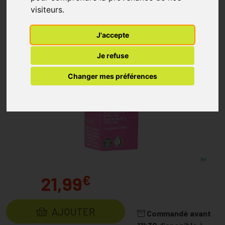
visiteurs.
J'accepte
Je refuse
Changer mes préférences
€
21,99
AJOUTER
Commandé avant