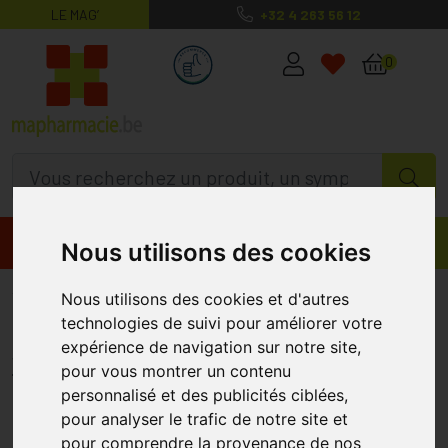
LE MAG’
+32 4 263 56 12
MaPharmacie.be ma santé, mes conse
0
Promos
Produits
Nous utilisons des cookies
Weleda Contour.yeux Lissant
Nous utilisons des cookies et d'autres
technologies de suivi pour améliorer votre
Rose Musq.&thé Blanc 12ml
expérience de navigation sur notre site,
WELEDA
pour vous montrer un contenu
personnalisé et des publicités ciblées,
pour analyser le trafic de notre site et
pour comprendre la provenance de nos