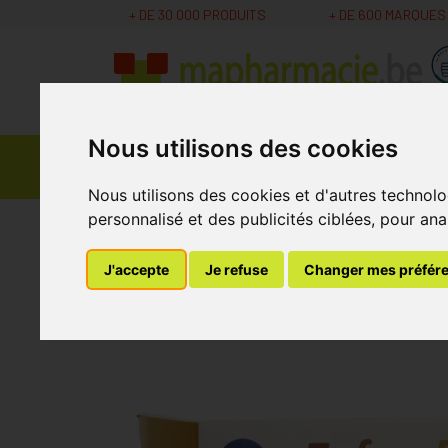
+ DE 30 000 PRODUITS
+ DE 600 MARQUES
Nous utilisons des cookies
Parapharmacie -
Promos
Médicaments
Cosmétiques
Nous utilisons des cookies et d'autres technolo
personnalisé et des publicités ciblées, pour ana
MaPharmacie.be
Nutrition - Vitamines
Comp
J'accepte
Je refuse
Changer mes préfér
Zafranpure Calm &