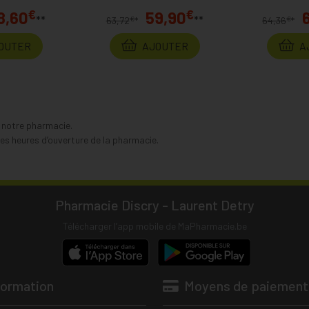
€
€
8,60
59,90
**
**
€
€
63,72
*
64,36
*
OUTER
AJOUTER
A
s notre pharmacie.
s heures d’ouverture de la pharmacie.
Pharmacie Discry - Laurent Detry
Télécharger l’app mobile de MaPharmacie.be
formation
Moyens de paiement