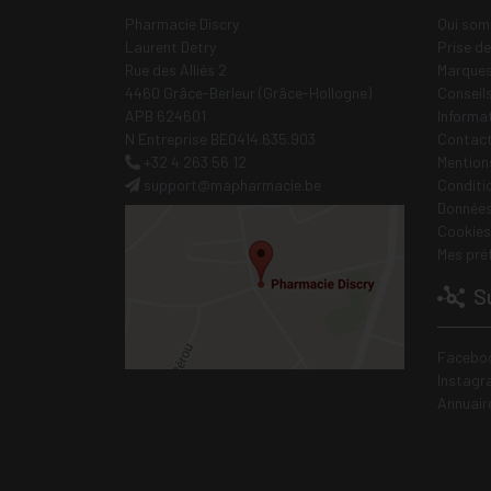
Pharmacie Discry
Qui som
Laurent Detry
Prise d
Rue des Alliés 2
Marques
4460 Grâce-Berleur (Grâce-Hollogne)
Conseil
APB 624601
Informa
N Entreprise BE0414.635.903
Contac
+32 4 263 56 12
Mentions
support
@
mapharmacie.be
Conditi
Données
Cookies
Mes pré
Su
Facebo
Instagr
Annuair