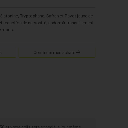
latonine, Tryptophane, Safran et Pavot jaune de
 et réduction de nervosité, endormir tranquillement
e repos.
s
Continuer mes achats
 et votre colis sera expédié le jour même.