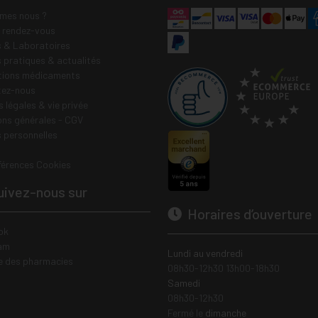
mes nous ?
e rendez-vous
 & Laboratoires
s pratiques & actualités
tions médicaments
tez-nous
 légales & vie privée
ons générales - CGV
 personnelles
férences Cookies
ivez-nous sur
Horaires d’ouverture
ok
am
Lundi au vendredi
e des pharmacies
08h30-12h30 13h00-18h30
Samedi
08h30-12h30
Fermé le
dimanche