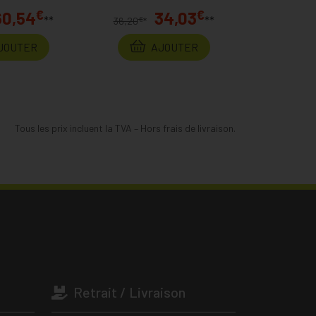
€
€
60,54
34,03
**
**
€
36,20
*
JOUTER
AJOUTER
Tous les prix incluent la TVA – Hors frais de livraison.
Retrait / Livraison