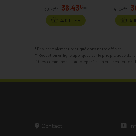
€
36,43
3
**
€
€
38,73
*
41,04
*
AJOUTER
AJ
* Prix normalement pratiqué dans notre officine.
** Réduction en ligne appliquée sur le prix pratiqué dan
(1) Les commandes sont préparées uniquement durant le
Contact
In