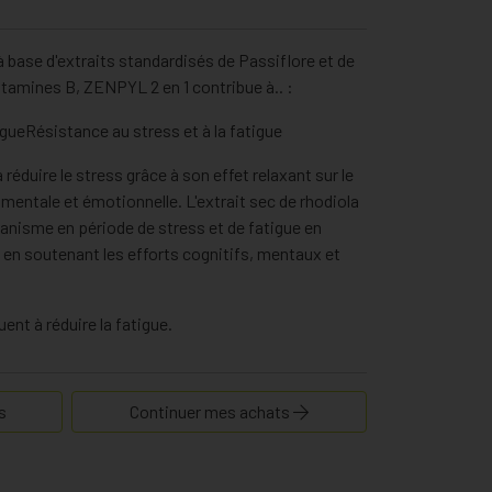
 base d'extraits standardisés de Passiflore et de
itamines B, ZENPYL 2 en 1 contribue à.. :
igueRésistance au stress et à la fatigue
 réduire le stress grâce à son effet relaxant sur le
mentale et émotionnelle. L'extrait sec de rhodiola
rganisme en période de stress et de fatigue en
 en soutenant les efforts cognitifs, mentaux et
ent à réduire la fatigue.
s
Continuer mes achats