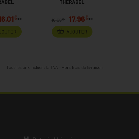
RABEL
THERABEL
€
€
16,01
17,96
**
**
€
18,95
*
JOUTER
AJOUTER
Tous les prix incluent la TVA – Hors frais de livraison.