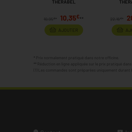
THERABEL
THER
€
10,35
2
**
€
€
10,95
*
22,16
*
AJOUTER
AJ
* Prix normalement pratiqué dans notre officine.
** Réduction en ligne appliquée sur le prix pratiqué dan
(1) Les commandes sont préparées uniquement durant le