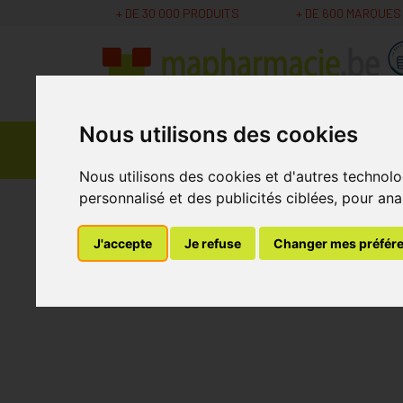
+ DE 30 000 PRODUITS
+ DE 600 MARQUES
Nous utilisons des cookies
Parapharmacie -
Promos
Médicaments
Cosmétiques
Nous utilisons des cookies et d'autres technolo
personnalisé et des publicités ciblées, pour ana
MaPharmacie.be
Nutrition - Vitamines
Comp
J'accepte
Je refuse
Changer mes préfér
Zenpyl 40 Gélules
L