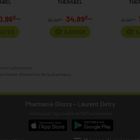
ABEL
THERABEL
THE
€
€
0,96
34,89
**
**
€
€
36,98
*
16,96
*
OUTER
AJOUTER
A
s notre pharmacie.
s heures d’ouverture de la pharmacie.
Pharmacie Discry - Laurent Detry
Télécharger l’app mobile de MaPharmacie.be