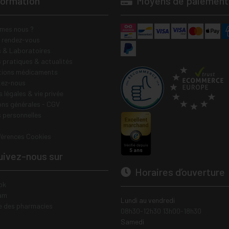
formation
Moyens de paiement
mes nous ?
e rendez-vous
 & Laboratoires
s pratiques & actualités
tions médicaments
tez-nous
 légales & vie privée
ons générales - CGV
 personnelles
férences Cookies
ivez-nous sur
Horaires d’ouverture
ok
am
Lundi au vendredi
e des pharmacies
08h30-12h30 13h00-18h30
Samedi