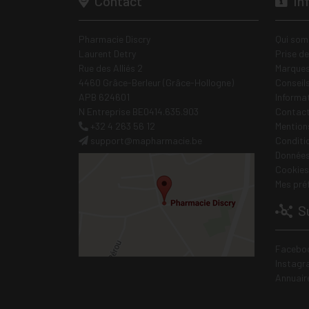
Contact
In
Pharmacie Discry
Qui som
Laurent Detry
Prise d
Rue des Alliés 2
Marques
4460 Grâce-Berleur (Grâce-Hollogne)
Conseil
APB 624601
Informa
N Entreprise BE0414.635.903
Contac
+32 4 263 56 12
Mentions
support
@
mapharmacie.be
Conditi
Données
Cookies
Mes pré
Su
Facebo
Instagr
Annuair