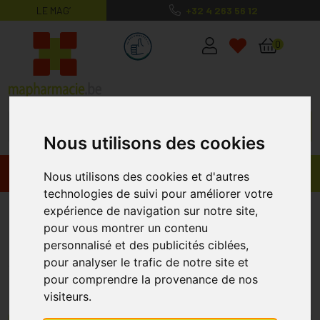
LE MAG’
+32 4 263 56 12
MaPharmacie.be ma santé, mes conse
0
Nous utilisons des cookies
Promos
Produits
Nous utilisons des cookies et d'autres
technologies de suivi pour améliorer votre
Bandagisterie
expérience de navigation sur notre site,
pour vous montrer un contenu
personnalisé et des publicités ciblées,
Tous les produits de bandagisterie dont
pour analyser le trafic de notre site et
vous avez besoin sont sur MaPharmacie.be
pour comprendre la provenance de nos
Dans la catégorie «
bandagisterie
» de ce site, vous pouvez
visiteurs.
commander des accessoires de premiers soins, des produits