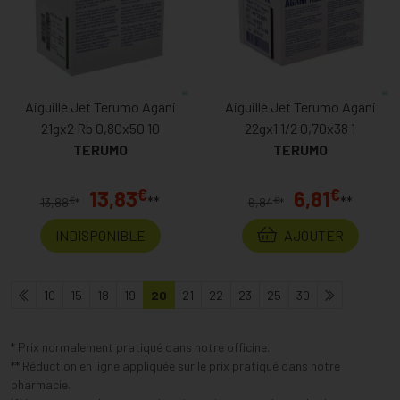
Aiguille Jet Terumo Agani
Aiguille Jet Terumo Agani
21gx2 Rb 0,80x50 10
22gx1 1/2 0,70x38 1
TERUMO
TERUMO
€
€
13,83
6,81
**
**
€
€
13,88
*
6,84
*
INDISPONIBLE
AJOUTER
10
15
18
19
20
21
22
23
25
30
* Prix normalement pratiqué dans notre officine.
** Réduction en ligne appliquée sur le prix pratiqué dans notre
pharmacie.