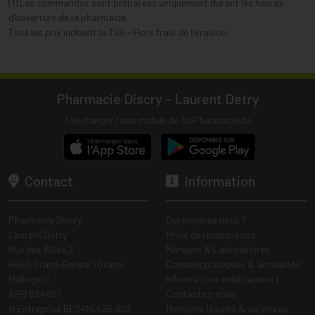
(1) Les commandes sont préparées uniquement durant les heures
d’ouverture de la pharmacie.
Tous les prix incluent la TVA – Hors frais de livraison.
Pharmacie Discry - Laurent Detry
Télécharger l’app mobile de MaPharmacie.be
Contact
Information
Pharmacie Discry
Qui sommes nous ?
Laurent Detry
Prise de rendez-vous
Rue des Alliés 2
Marques & Laboratoires
4460 Grâce-Berleur (Grâce-
Conseils pratiques & actualités
Hollogne)
Informations médicaments
APB 624601
Contactez-nous
N Entreprise BE0414.635.903
Mentions légales & vie privée