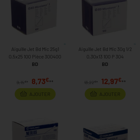
Aiguille Jet Bd Mic 25g1
Aiguille Jet Bd Mic 30g 1/2
0,5x25 100 Pièce 300400
0,30x13 100 P 304
BD
BD
€
€
8,73
12,97
**
**
€
€
9,15
*
13,22
*
AJOUTER
AJOUTER