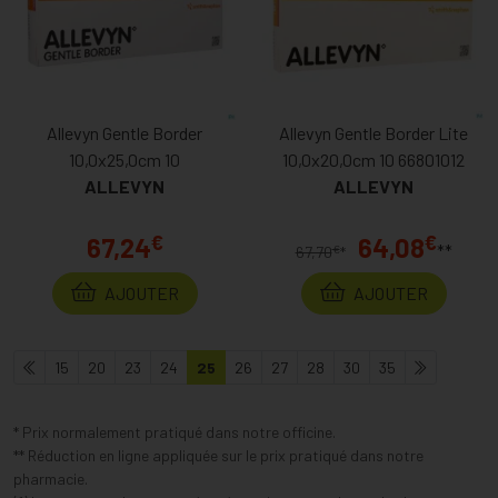
Allevyn Gentle Border
Allevyn Gentle Border Lite
10,0x25,0cm 10
10,0x20,0cm 10 66801012
ALLEVYN
ALLEVYN
€
€
67,24
64,08
**
€
67,70
*
AJOUTER
AJOUTER
15
20
23
24
25
26
27
28
30
35
* Prix normalement pratiqué dans notre officine.
** Réduction en ligne appliquée sur le prix pratiqué dans notre
pharmacie.