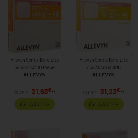
Nous pouvons vous aider à faire les meilleurs choix pour faire
face à vos problématiques.
N’oubliez pas que notre site commercialise également des
médicaments conformément à la législation belge, que vous
pouvez y trouver des articles de cosmétique, des produits de
parapharmacie, des solutions minceur, des vitamines, minéraux
et oligo-éléments et bien plus encore. Vous avez tout le temps
Allevyn Gentle Bord Lite
Allevyn Gentle Bord Lite
de faire votre choix, puisque vous réalisez vos achats de chez
5x5cm 833 10 Pièce
7,5x7,5cm 66800
vous, sereinement. Un vrai confort !
ALLEVYN
ALLEVYN
€
€
21,93
31,23
**
**
€
€
23,29
*
33,09
*
AJOUTER
AJOUTER