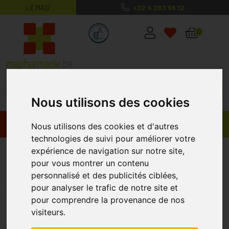
LE MAG’
+32 4 263 56 12
MaPharmacie.be ma santé, mes conse
0
Nous utilisons des cookies
Promos
Produits
Nous utilisons des cookies et d'autres
technologies de suivi pour améliorer votre
Bandagisterie
expérience de navigation sur notre site,
pour vous montrer un contenu
personnalisé et des publicités ciblées,
Tous les produits de bandagisterie dont
pour analyser le trafic de notre site et
vous avez besoin sont sur MaPharmacie.be
pour comprendre la provenance de nos
Dans la catégorie «
bandagisterie
» de ce site, vous pouvez
visiteurs.
commander des accessoires de premiers soins, des produits