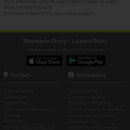
(1) Les commandes sont préparées uniquement durant les heures
d’ouverture de la pharmacie.
Tous les prix incluent la TVA – Hors frais de livraison.
Pharmacie Discry - Laurent Detry
Télécharger l’app mobile de MaPharmacie.be
Contact
Information
Pharmacie Discry
Qui sommes nous ?
Laurent Detry
Prise de rendez-vous
Rue des Alliés 2
Marques & Laboratoires
4460 Grâce-Berleur (Grâce-
Conseils pratiques & actualités
Hollogne)
Informations médicaments
APB 624601
Contactez-nous
N Entreprise BE0414.635.903
Mentions légales & vie privée