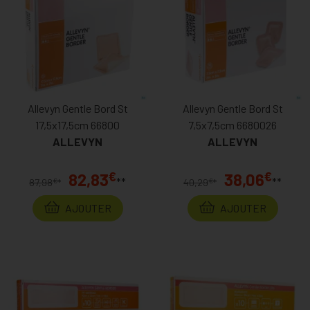
Allevyn Gentle Bord St
Allevyn Gentle Bord St
17,5x17,5cm 66800
7,5x7,5cm 6680026
ALLEVYN
ALLEVYN
€
€
82,83
38,06
**
**
€
€
87,98
*
40,29
*
AJOUTER
AJOUTER