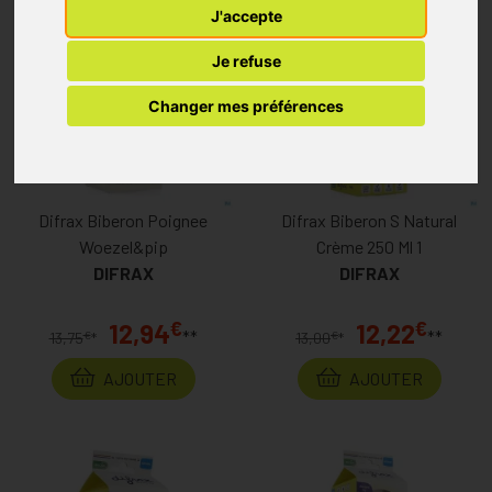
J'accepte
Je refuse
Changer mes préférences
Difrax Biberon Poignee
Difrax Biberon S Natural
Woezel&pip
Crème 250 Ml 1
DIFRAX
DIFRAX
€
€
12,94
12,22
**
**
€
€
13,75
*
13,00
*
AJOUTER
AJOUTER