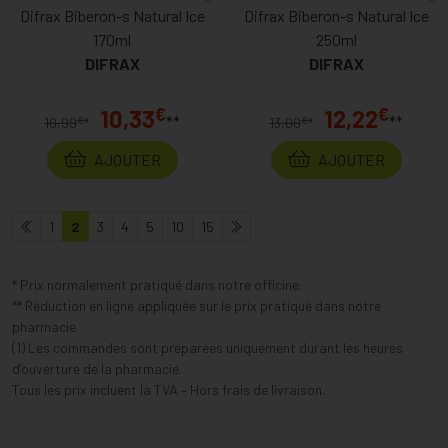
Difrax Biberon-s Natural Ice
Difrax Biberon-s Natural Ice
170ml
250ml
DIFRAX
DIFRAX
€
€
10,33
12,22
**
**
€
€
10,99
*
13,00
*
AJOUTER
AJOUTER
1
2
3
4
5
10
15
* Prix normalement pratiqué dans notre officine.
** Réduction en ligne appliquée sur le prix pratiqué dans notre
pharmacie.
(1) Les commandes sont préparées uniquement durant les heures
d’ouverture de la pharmacie.
Tous les prix incluent la TVA – Hors frais de livraison.