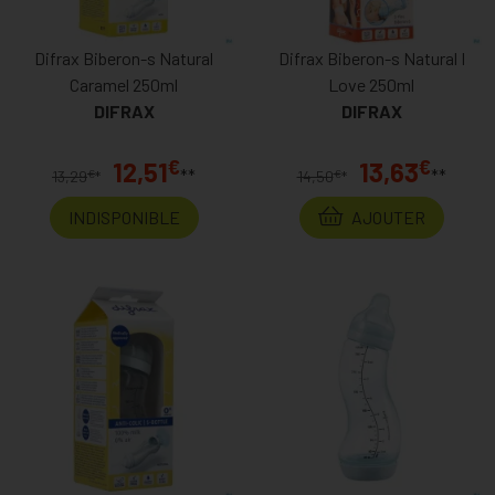
Difrax Biberon-s Natural
Difrax Biberon-s Natural I
Caramel 250ml
Love 250ml
DIFRAX
DIFRAX
€
€
12,51
13,63
**
**
€
€
13,29
*
14,50
*
INDISPONIBLE
AJOUTER