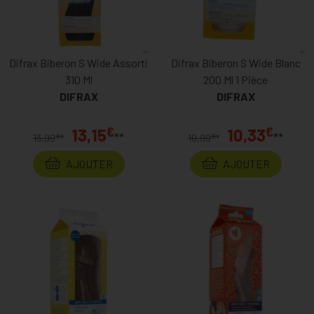
Difrax Biberon S Wide Assorti
Difrax Biberon S Wide Blanc
310 Ml
200 Ml 1 Pièce
DIFRAX
DIFRAX
€
€
13,15
10,33
**
**
€
€
13,99
*
10,99
*
AJOUTER
AJOUTER