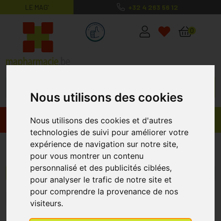
LE MAG’
+32 4 263 56 12
MaPharmacie.be ma santé, mes conse
0
Nous utilisons des cookies
Promos
Produits
Nous utilisons des cookies et d'autres
technologies de suivi pour améliorer votre
expérience de navigation sur notre site,
Difrax
pour vous montrer un contenu
personnalisé et des publicités ciblées,
Menu/Filtres
pour analyser le trafic de notre site et
pour comprendre la provenance de nos
1
2
3
4
5
10
15
visiteurs.