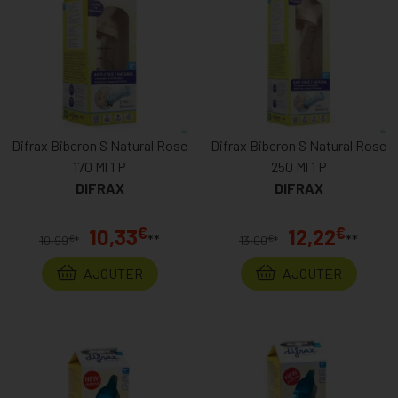
Difrax Biberon S Natural Rose
Difrax Biberon S Natural Rose
170 Ml 1 P
250 Ml 1 P
DIFRAX
DIFRAX
€
€
10,33
12,22
**
**
€
€
10,99
*
13,00
*
AJOUTER
AJOUTER