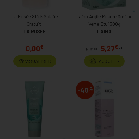
La Rosée Stick Solaire
Laino Argile Poudre Surfine
Gratuit!
Verte Etui 300g
LA ROSÉE
LAINO
€
€
0,00
5,27
**
€
5,61
*
VISUALISER
AJOUTER
%
-40