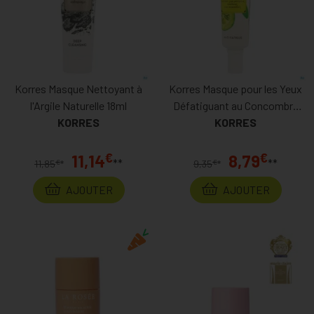
Korres Masque Nettoyant à
Korres Masque pour les Yeux
l'Argile Naturelle 18ml
Défatiguant au Concombre
KORRES
KORRES
8ml
€
€
11,14
8,79
**
**
€
€
11,85
*
9,35
*
AJOUTER
AJOUTER