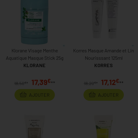
Klorane Visage Menthe
Korres Masque Amande et Lin
Aquatique Masque Stick 25g
Nourisssant 125ml
KLORANE
KORRES
€
€
17,39
17,12
**
**
€
€
18,50
*
18,20
*
AJOUTER
AJOUTER