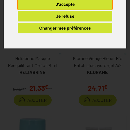
J'accepte
Je refuse
Changer mes préférences
Heliabrine Masque
Klorane Visage Bleuet Bio
Reequilibrant Melilot 75ml
Patch Liss.hydro-gel 7x2
HELIABRINE
KLORANE
€
€
21,33
24,71
**
€
22,51
*
AJOUTER
AJOUTER