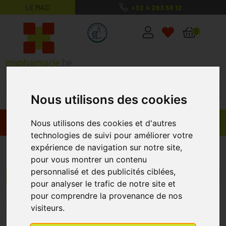
LE MAG’
+32 4 263 56 12
MaPharmacie.be ma santé, mes conse
0
Nous utilisons des cookies
Promos
Produits
Nous utilisons des cookies et d'autres
technologies de suivi pour améliorer votre
expérience de navigation sur notre site,
Masques
pour vous montrer un contenu
personnalisé et des publicités ciblées,
Menu/Filtres
pour analyser le trafic de notre site et
pour comprendre la provenance de nos
1
2
3
4
5
visiteurs.