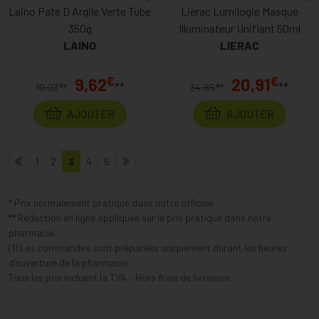
Laino Pate D Argile Verte Tube
Lierac Lumilogie Masque
350g
Illuminateur Unifiant 50ml
LAINO
LIERAC
€
€
9,62
20,91
**
**
€
€
10,23
*
34,85
*
AJOUTER
AJOUTER
1
2
3
4
5
* Prix normalement pratiqué dans notre officine.
** Réduction en ligne appliquée sur le prix pratiqué dans notre
pharmacie.
(1) Les commandes sont préparées uniquement durant les heures
d’ouverture de la pharmacie.
Tous les prix incluent la TVA – Hors frais de livraison.