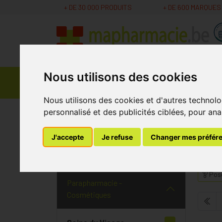
+ DE 30 000 PRODUITS
+ DE 600 MARQUES
Nous utilisons des cookies
Parapharmacie -
Promos
Médicaments
Cosmétiques
Nous utilisons des cookies et d'autres technolo
personnalisé et des publicités ciblées, pour ana
MaPharmacie.be
Parapharmacie - Cosmétique
J'accepte
Je refuse
Changer mes préfér
Peau Réactive
Pose
Parapharmacie -
Cosmétiques