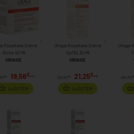
ge Roseliane Crème
Uriage Roseliane Crème
Uriage 
Riche 40 Ml
Spf30 30 Ml
T
URIAGE
URIAGE
€
€
19,56
21,25
**
**
€
€
€
72
*
22,51
*
20,72
AJOUTER
AJOUTER