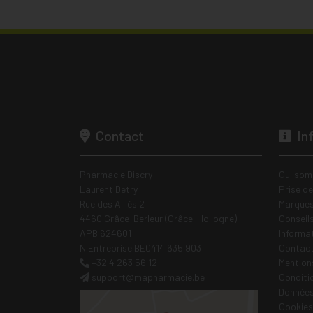
Contact
In
Pharmacie Discry
Qui som
Laurent Detry
Prise d
Rue des Alliés 2
Marques
4460 Grâce-Berleur (Grâce-Hollogne)
Conseil
APB 624601
Informa
N Entreprise BE0414.635.903
Contac
+32 4 263 56 12
Mentions
support
@
mapharmacie.be
Conditi
Données
Cookies