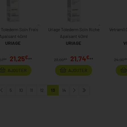
 Tolederm Soin Frais
Uriage Tolederm Soin Riche
Vetramil 
Apaisant 40ml
Apaisant 40ml
URIAGE
URIAGE
V
€
€
21,25
21,74
**
**
€
€
€
51
*
23,00
*
24,90
AJOUTER
AJOUTER
5
10
11
12
13
14