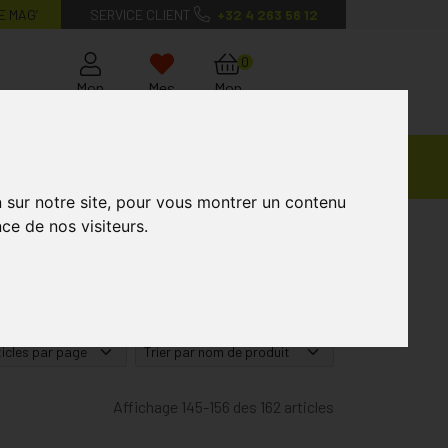
E MAG’
SERVICE CLIENT
+32 4 263 56 12
0
Mon
Mes
Mon
compte
favoris
panier
Ventes
andagisterie
Vétérinaire
Marques
Privées
n sur notre site, pour vous montrer un contenu
ce de nos visiteurs.
Affichage 145-156 des 162 articles