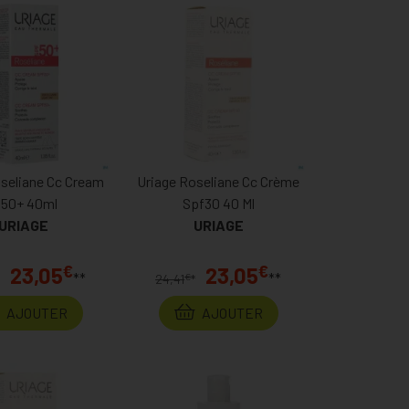
oseliane Cc Cream
Uriage Roseliane Cc Crème
p50+ 40ml
Spf30 40 Ml
URIAGE
URIAGE
€
€
23,05
23,05
**
**
€
*
24,41
*
AJOUTER
AJOUTER