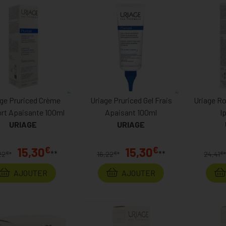
age Pruriced Crème
Uriage Pruriced Gel Frais
Uriage R
rt Apaisante 100ml
Apaisant 100ml
I
URIAGE
URIAGE
€
€
15,30
15,30
**
**
€
€
€
22
*
16,22
*
24,41
AJOUTER
AJOUTER