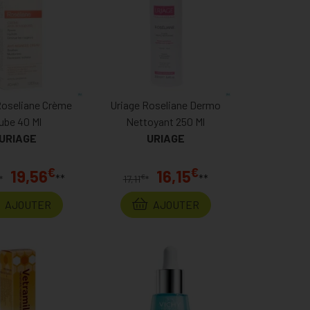
Roseliane Crème
Uriage Roseliane Dermo
ube 40 Ml
Nettoyant 250 Ml
URIAGE
URIAGE
€
€
19,56
16,15
**
**
€
*
17,11
*
AJOUTER
AJOUTER