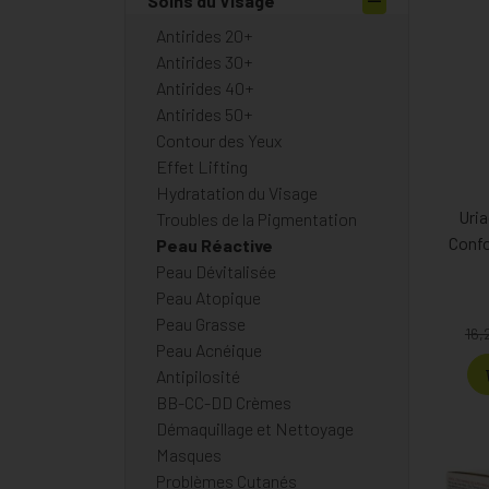
Soins du Visage
Antirides 20+
Antirides 30+
Antirides 40+
Antirides 50+
Contour des Yeux
Effet Lifting
Hydratation du Visage
Uri
Troubles de la Pigmentation
Confo
Peau Réactive
Peau Dévitalisée
Peau Atopique
Peau Grasse
16,
Peau Acnéique
Antipilosité
BB-CC-DD Crèmes
Démaquillage et Nettoyage
Masques
Problèmes Cutanés