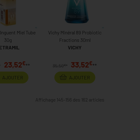
Onguent Miel Tube
Vichy Minéral 89 Probiotic
30g
Fractions 30ml
ETRAMIL
VICHY
€
€
23,52
33,52
**
**
€
*
35,50
*
AJOUTER
AJOUTER
Affichage 145-156 des 162 articles