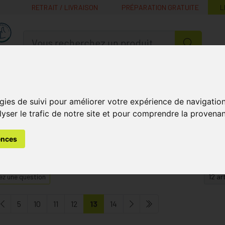
RETRAIT / LIVRAISON
PRÉPARATION GRATUITE
L
MaPharmacie.be ma santé, mes conseils, mes prix
Nutrition -
Soins Bébé et
Médecines
Minceur
B
Vitamines
Grossesse
naturelles
gies de suivi pour améliorer votre expérience de navigatio
lyser le trafic de notre site et pour comprendre la provenan
s
Soins du Visage
Peau Réactive
Page 13
ences
z une question
5
10
11
12
13
14