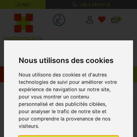
LE MAG’
+32 4 263 56 12
MaPharmacie.be ma santé, mes conse
0
Nous utilisons des cookies
Promos
Produits
Nous utilisons des cookies et d'autres
technologies de suivi pour améliorer votre
expérience de navigation sur notre site,
Peau Réactive
pour vous montrer un contenu
personnalisé et des publicités ciblées,
Menu/Filtres
pour analyser le trafic de notre site et
pour comprendre la provenance de nos
1
2
3
4
5
6
10
visiteurs.