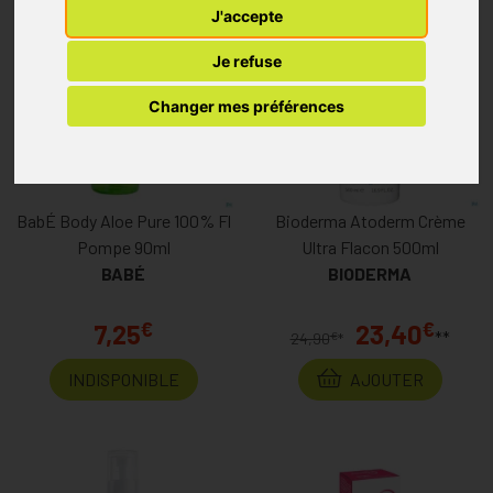
J'accepte
Je refuse
Changer mes préférences
BabÉ Body Aloe Pure 100% Fl
Bioderma Atoderm Crème
Pompe 90ml
Ultra Flacon 500ml
BABÉ
BIODERMA
€
€
7,25
23,40
**
€
24,90
*
INDISPONIBLE
AJOUTER