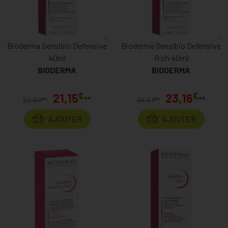
Bioderma Sensibio Defensive
Bioderma Sensibio Defensive
40ml
Rich 40ml
BIODERMA
BIODERMA
€
€
21,15
23,16
**
**
€
€
22,50
*
24,51
*
AJOUTER
AJOUTER