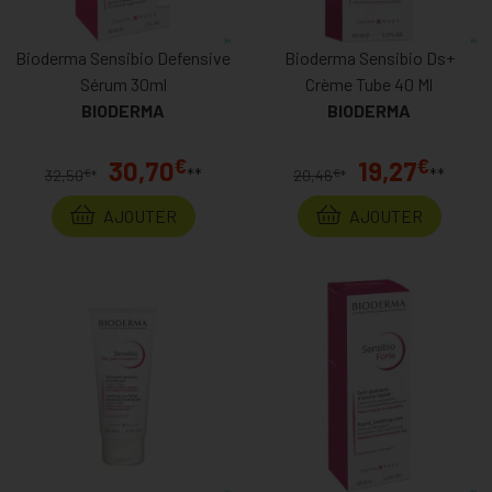
Bioderma Sensibio Defensive
Bioderma Sensibio Ds+
Sérum 30ml
Crème Tube 40 Ml
BIODERMA
BIODERMA
€
€
30,70
19,27
**
**
€
€
32,50
*
20,46
*
AJOUTER
AJOUTER