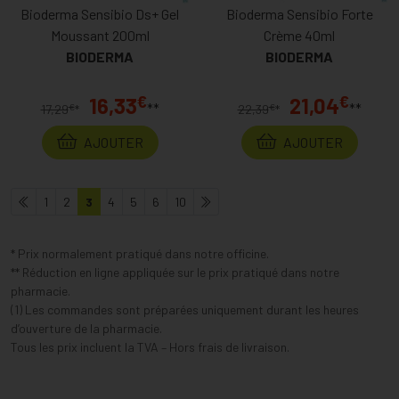
Bioderma Sensibio Ds+ Gel
Bioderma Sensibio Forte
Moussant 200ml
Crème 40ml
BIODERMA
BIODERMA
€
€
16,33
21,04
**
**
€
€
17,29
*
22,39
*
AJOUTER
AJOUTER
1
2
3
4
5
6
10
* Prix normalement pratiqué dans notre officine.
** Réduction en ligne appliquée sur le prix pratiqué dans notre
pharmacie.
(1) Les commandes sont préparées uniquement durant les heures
d’ouverture de la pharmacie.
Tous les prix incluent la TVA – Hors frais de livraison.