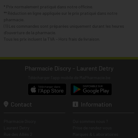
* Prix normalement pratiqué dans notre officine.
** Réduction en ligne appliquée sur le prix pratiqué dans notre
pharmacie.
(1) Les commandes sont préparées uniquement durant les heures
d’ouverture de la pharmacie.
Tous les prix incluent la TVA – Hors frais de livraison.
Pharmacie Discry - Laurent Detry
Télécharger l’app mobile de MaPharmacie.be
Contact
Information
Pharmacie Discry
Qui sommes nous ?
Laurent Detry
Prise de rendez-vous
Rue des Alliés 2
Marques & Laboratoires