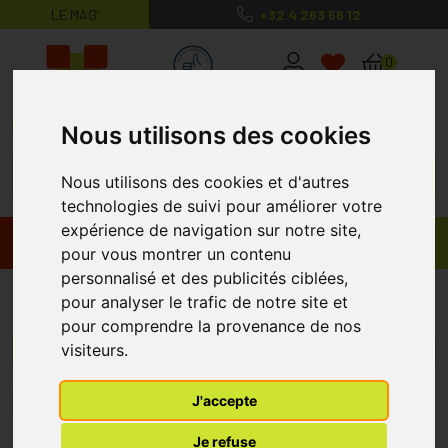
LE MAG’
+32 4 263 56 12
MaPharmacie.be ma santé, mes conse
0
Nous utilisons des cookies
Nous utilisons des cookies et d'autres
technologies de suivi pour améliorer votre
expérience de navigation sur notre site,
Promos
Produits
pour vous montrer un contenu
personnalisé et des publicités ciblées,
Verrues
pour analyser le trafic de notre site et
pour comprendre la provenance de nos
visiteurs.
Menu/Filtres
J'accepte
1
Je refuse