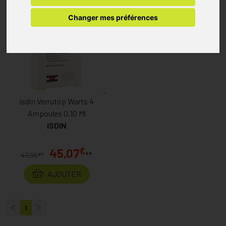
Changer mes préférences
Isdin Verrutop Warts 4
Ampoules 0,10 Ml
ISDIN
€
45,07
**
€
47,95
*
AJOUTER
1