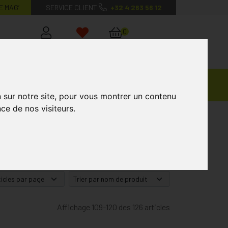
E MAG’
SERVICE CLIENT
+32 4 263 56 12
0
Mon
Mes
Mon
compte
favoris
panier
Ventes
andagisterie
Vétérinaire
Marques
Privées
n sur notre site, pour vous montrer un contenu
ce de nos visiteurs.
Affichage 109-120 des 126 articles