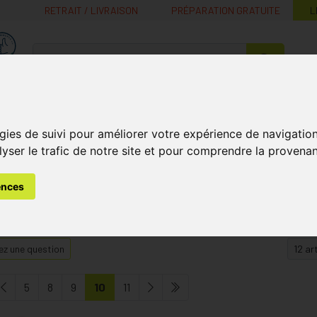
RETRAIT / LIVRAISON
PRÉPARATION GRATUITE
L
MaPharmacie.be ma santé, mes conseils, mes prix
Nutrition -
Soins Bébé et
Médecines
Minceur
B
Vitamines
Grossesse
naturelles
gies de suivi pour améliorer votre expérience de navigatio
lyser le trafic de notre site et pour comprendre la provenan
mines et Compléments Nutritionnels
Vitamine C
Page 10
ences
z une question
5
8
9
10
11