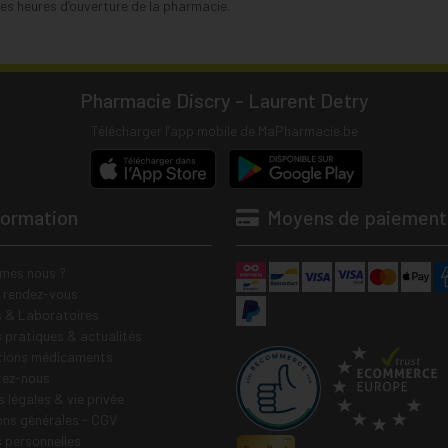
s heures d’ouverture de la pharmacie.
Pharmacie Discry - Laurent Detry
Télécharger l’app mobile de MaPharmacie.be
formation
Moyens de paiement
mes nous ?
e rendez-vous
 & Laboratoires
s pratiques & actualités
tions médicaments
tez-nous
 légales & vie privée
ons générales - CGV
 personnelles