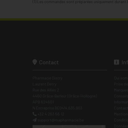
(1) Les commandes sont préparées uniquement durant le
Contact
In
Pharmacie Discry
Qui som
Laurent Detry
Prise d
Rue des Alliés 2
Marques
4460 Grâce-Berleur (Grâce-Hollogne)
Conseil
APB 624601
Informa
N Entreprise BE0414.635.903
Contac
+32 4 263 56 12
Mentions
support
@
mapharmacie.be
Conditi
Données