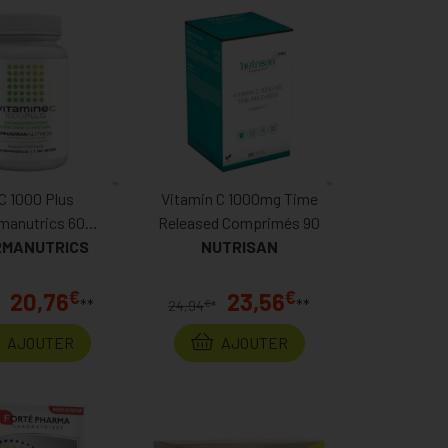
 C 1000 Plus
Vitamin C 1000mg Time
manutrics 60
Released Comprimés 90
RMANUTRICS
omprimés
NUTRISAN
€
€
20,76
23,56
**
**
€
24,94
*
AJOUTER
AJOUTER