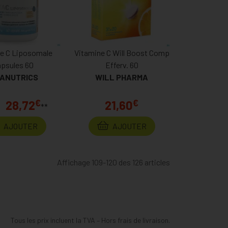
e C Liposomale
Vitamine C Will Boost Comp
psules 60
Efferv. 60
TANUTRICS
WILL PHARMA
€
€
28,72
21,60
**
*
AJOUTER
AJOUTER
Affichage 109-120 des 126 articles
Tous les prix incluent la TVA – Hors frais de livraison.