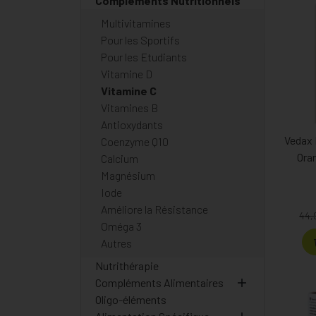
Compléments Nutritionnels
Multivitamines
Pour les Sportifs
Pour les Etudiants
Vitamine D
Vitamine C
Vitamines B
Antioxydants
Vedax 
Coenzyme Q10
Ora
Calcium
Magnésium
Iode
Améliore la Résistance
44,
Oméga 3
Autres
Nutrithérapie
Compléments Alimentaires
Oligo-éléments