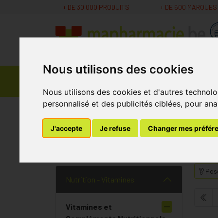
+ DE 30 000 PRODUITS
+ DE 600 MARQUES
Nous utilisons des cookies
Parapharmacie -
Promos
Médicaments
Cosmétiques
Nous utilisons des cookies et d'autres technolo
personnalisé et des publicités ciblées, pour ana
MaPharmacie.be
Nutrition - Vitamines
Vita
J'accepte
Je refuse
Changer mes préfér
Vitamine C
Pose
Nutrition - Vitamines
Vitamines et