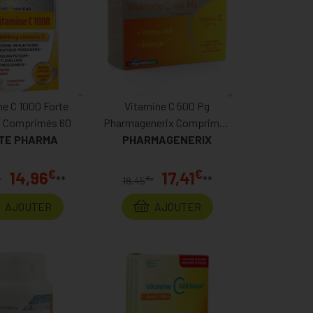
ne C 1000 Forte
Vitamine C 500 Pg
 Comprimés 60
Pharmagenerix Comprimés
TE PHARMA
PHARMAGENERIX
60
€
€
14,96
17,41
**
**
€
*
18,45
*
AJOUTER
AJOUTER