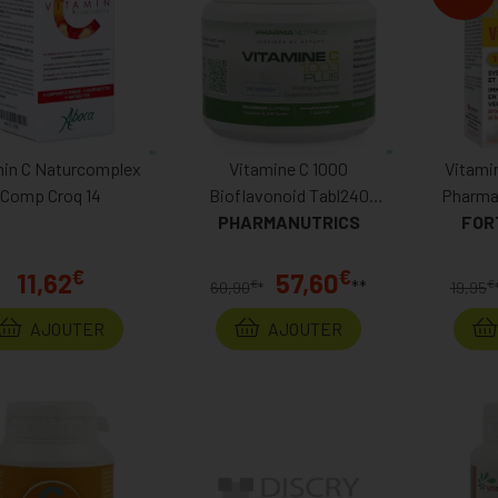
min C Naturcomplex
Vitamine C 1000
Vitami
Comp Croq 14
Bioflavonoid Tabl240
Pharma
PHARMANUTRICS
Pharmanutrics
FOR
€
€
11,62
57,60
**
€
€
60,90
*
19,95
AJOUTER
AJOUTER