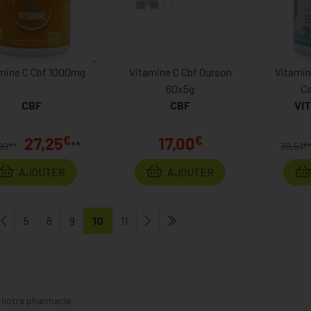
mine C Cbf 1000mg
Vitamine C Cbf Ourson
Vitamin
60x5g
Ca
CBF
CBF
VI
€
€
27,25
17,00
**
€
€
99
*
30,51
AJOUTER
AJOUTER
5
8
9
10
11
s notre pharmacie.