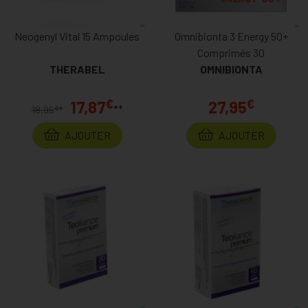
Neogenyl Vital 15 Ampoules
Omnibionta 3 Energy 50+
Comprimés 30
THERABEL
OMNIBIONTA
€
€
17,87
27,95
**
€
18,95
*
AJOUTER
AJOUTER