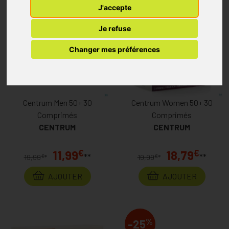
J'accepte
%
-40
Je refuse
Changer mes préférences
Centrum Men 50+ 30
Centrum Women 50+ 30
Comprimés
Comprimés
CENTRUM
CENTRUM
€
€
11,99
18,79
**
**
€
€
19,99
*
19,99
*
AJOUTER
AJOUTER
%
-25