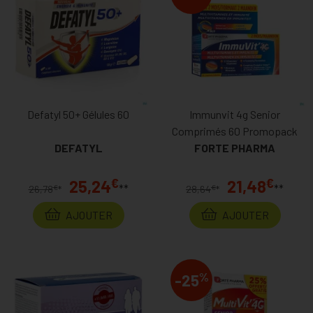
Defatyl 50+ Gélules 60
Immunvit 4g Senior
Comprimés 60 Promopack
DEFATYL
FORTE PHARMA
€
€
25,24
21,48
**
**
€
€
26,78
*
28,64
*
AJOUTER
AJOUTER
%
-25