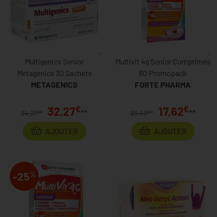
Multigenics Senior
Multivit 4g Senior Comprimés
Metagenics 30 Sachets
60 Promopack
METAGENICS
FORTE PHARMA
€
€
32,27
17,62
**
**
€
€
34,21
*
23,49
*
AJOUTER
AJOUTER
%
-25