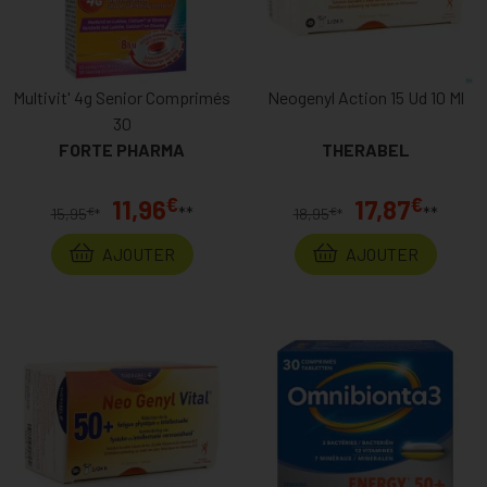
Multivit' 4g Senior Comprimés
Neogenyl Action 15 Ud 10 Ml
30
FORTE PHARMA
THERABEL
€
€
11,96
17,87
**
**
€
€
15,95
*
18,95
*
AJOUTER
AJOUTER