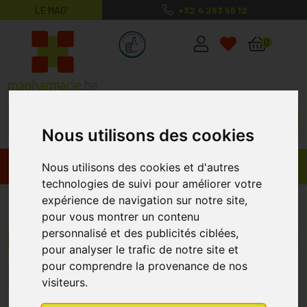
LE MAG’
+32 4 263 56 12
MaPharmacie.be ma santé, mes conse
0
Nous utilisons des cookies
Promos
Produits
Nous utilisons des cookies et d'autres
technologies de suivi pour améliorer votre
expérience de navigation sur notre site,
Vitamines
pour vous montrer un contenu
personnalisé et des publicités ciblées,
Menu/Filtres
pour analyser le trafic de notre site et
pour comprendre la provenance de nos
1
2
visiteurs.