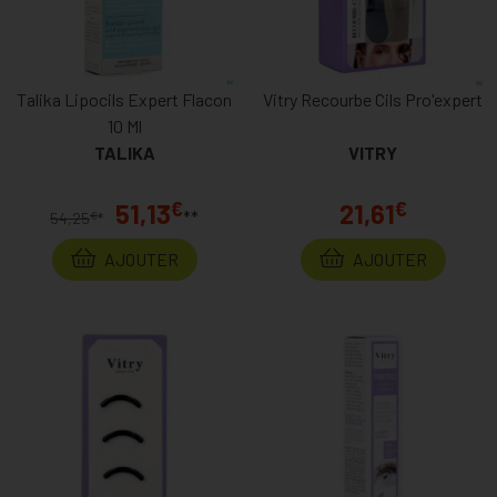
Talika Lipocils Expert Flacon
Vitry Recourbe Cils Pro'expert
10 Ml
TALIKA
VITRY
€
€
51,13
21,61
**
€
54,25
*
AJOUTER
AJOUTER