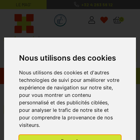
LE MAG’
+32 4 263 56 12
MaPharmacie.be ma santé, mes conse
0
Nous utilisons des cookies
Nous utilisons des cookies et d'autres
Promos
Produits
technologies de suivi pour améliorer votre
expérience de navigation sur notre site,
Yeux
pour vous montrer un contenu
personnalisé et des publicités ciblées,
pour analyser le trafic de notre site et
Menu/Filtres
pour comprendre la provenance de nos
visiteurs.
1