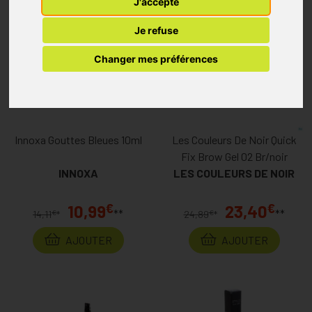
J'accepte
%
-22
Je refuse
Changer mes préférences
Innoxa Gouttes Bleues 10ml
Les Couleurs De Noir Quick
Fix Brow Gel 02 Br/noir
INNOXA
LES COULEURS DE NOIR
€
€
10,99
23,40
**
**
€
€
14,11
*
24,89
*
AJOUTER
AJOUTER