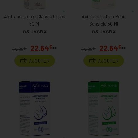
Axitrans Lotion Classic Corps
Axitrans Lotion Peau
50 Ml
Sensible 50 Ml
AXITRANS
AXITRANS
€
€
22,64
22,64
**
**
€
€
24,00
*
24,00
*
AJOUTER
AJOUTER