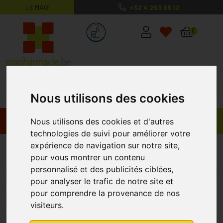
LE MAG’
+32 4 263 56 12
MaPharmacie.be ma santé, mes conse
0
Nous utilisons des cookies
Promos
Produits
Nous utilisons des cookies et d'autres
technologies de suivi pour améliorer votre
expérience de navigation sur notre site,
Déodorants Masculins
pour vous montrer un contenu
personnalisé et des publicités ciblées,
Menu/Filtres
pour analyser le trafic de notre site et
pour comprendre la provenance de nos
1
2
3
4
5
6
7
8
9
10
visiteurs.