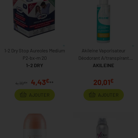
1-2 Dry Stop Aureoles Medium
Akileine Vaporisateur
P2-bx-m 20
Déodorant A/transpirant
1-2 DRY
AKILEINE
100ml
€
€
4,43
20,01
**
€
4,70
*
AJOUTER
AJOUTER