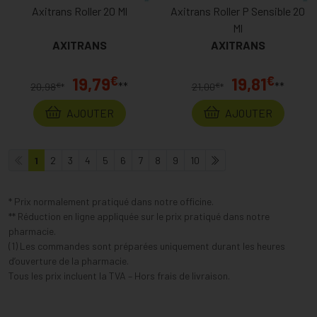
Axitrans Roller 20 Ml
Axitrans Roller P Sensible 20
Ml
AXITRANS
AXITRANS
€
€
19,79
19,81
**
**
€
€
20,98
*
21,00
*
AJOUTER
AJOUTER
1
2
3
4
5
6
7
8
9
10
* Prix normalement pratiqué dans notre officine.
** Réduction en ligne appliquée sur le prix pratiqué dans notre
pharmacie.
(1) Les commandes sont préparées uniquement durant les heures
d’ouverture de la pharmacie.
Tous les prix incluent la TVA – Hors frais de livraison.