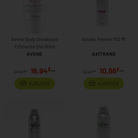
Avène Body Deodorant
Axideo Femme 150 Ml
Efficacite 24h 50ml
AVENE
AXITRANS
€
€
16,94
10,86
**
**
€
€
17,99
*
11,50
*
AJOUTER
AJOUTER