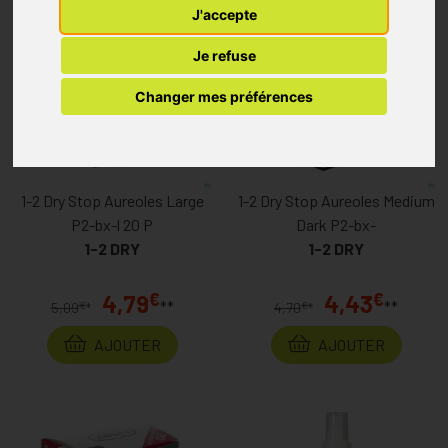
J'accepte
Je refuse
Changer mes préférences
1-2 Dry Stop Aureoles Large
1-2 Dry Stop Aureoles Medium
P2-bx-l 20 P
Dark P2-bx-
1-2 DRY
1-2 DRY
€
€
4,79
4,43
**
**
€
€
5,09
*
4,70
*
AJOUTER
AJOUTER