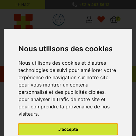
LE MAG’
+32 4 263 56 12
MaPharmacie.be ma santé, mes conse
0
Nous utilisons des cookies
Nous utilisons des cookies et d'autres
technologies de suivi pour améliorer votre
Promos
Produits
expérience de navigation sur notre site,
pour vous montrer un contenu
Soins du Corps
personnalisé et des publicités ciblées,
pour analyser le trafic de notre site et
pour comprendre la provenance de nos
Menu/Filtres
visiteurs.
1
J'accepte