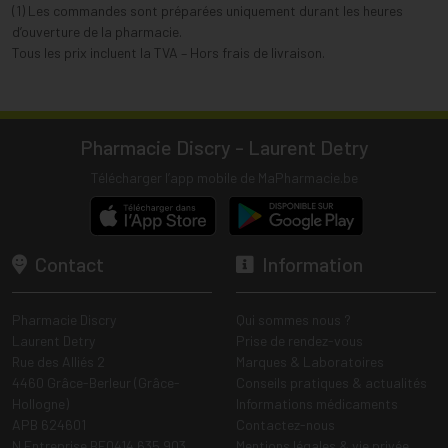
(1) Les commandes sont préparées uniquement durant les heures
d’ouverture de la pharmacie.
Tous les prix incluent la TVA – Hors frais de livraison.
Pharmacie Discry - Laurent Detry
Télécharger l’app mobile de MaPharmacie.be
Contact
Information
Pharmacie Discry
Qui sommes nous ?
Laurent Detry
Prise de rendez-vous
Rue des Alliés 2
Marques & Laboratoires
4460 Grâce-Berleur (Grâce-
Conseils pratiques & actualités
Hollogne)
Informations médicaments
APB 624601
Contactez-nous
N Entreprise BE0414.635.903
Mentions légales & vie privée