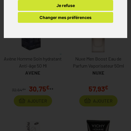
Je refuse
Changer mes préférences
Avène Homme Soin hydratant
Nuxe Men Boost Eau de
Anti-âge 50 Ml
Parfum Vaporisateur 50ml
AVENE
NUXE
€
€
30,75
57,93
**
€
32,64
*
AJOUTER
AJOUTER