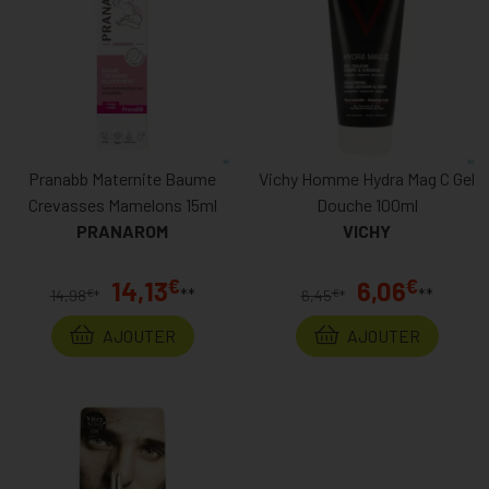
Pranabb Maternite Baume
Vichy Homme Hydra Mag C Gel
Crevasses Mamelons 15ml
Douche 100ml
PRANAROM
VICHY
€
€
14,13
6,06
**
**
€
€
14,98
*
6,45
*
AJOUTER
AJOUTER