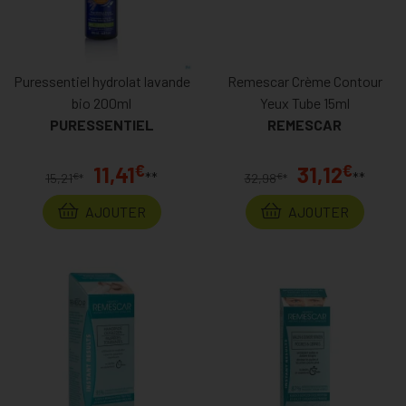
Puressentiel hydrolat lavande
Remescar Crème Contour
bio 200ml
Yeux Tube 15ml
PURESSENTIEL
REMESCAR
€
€
11,41
31,12
**
**
€
€
15,21
*
32,98
*
AJOUTER
AJOUTER