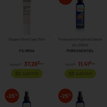
Oxygen Glow Eyes 15ml
Puressentiel hydrolat bleuet
bio 200ml
FILORGA
PURESSENTIEL
€
€
37,26
11,41
**
**
€
€
40,50
*
15,21
*
AJOUTER
AJOUTER
%
%
-25
-25