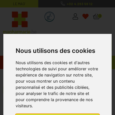
LE MAG’
+32 4 263 56 12
MaPharmacie.be ma santé, mes conse
0
Nous utilisons des cookies
Promos
Produits
Nous utilisons des cookies et d'autres
technologies de suivi pour améliorer votre
expérience de navigation sur notre site,
Contour des Yeux
pour vous montrer un contenu
personnalisé et des publicités ciblées,
Menu/Filtres
pour analyser le trafic de notre site et
pour comprendre la provenance de nos
1
2
3
4
5
6
7
8
9
visiteurs.