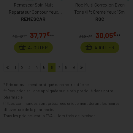
Remescar Soin Nuit
Roc Multi Correxion Even
Réparateur Contour Yeux
Tone+lift Crème Yeux 15ml
REMESCAR
20ml
ROC
€
€
37,77
30,05
**
**
€
€
40,02
*
31,85
*
AJOUTER
AJOUTER
1
2
3
4
5
6
7
8
9
* Prix normalement pratiqué dans notre officine.
** Réduction en ligne appliquée sur le prix pratiqué dans notre
pharmacie.
(1) Les commandes sont préparées uniquement durant les heures
d’ouverture de la pharmacie.
Tous les prix incluent la TVA – Hors frais de livraison.