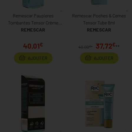
Remescar Paupieres
Remescar Poches & Cernes
Tombantes Tensor Crème
Tensor Tube 8ml
REMESCAR
Tube 8ml
REMESCAR
€
€
40,01
37,72
**
€
40,00
*
AJOUTER
AJOUTER