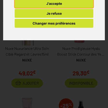
J'accepte
Je refuse
Changer mes préférences
Nuxe Nuxuriance Ultra Soin
Nuxe Prodigieuse Hyalu
Ciblé Regard et Lèvres15ml
Boost Stick Contour des Yeux
NUXE
Defatiguant 10gr
NUXE
€
€
49,02
29,30
AJOUTER
INDISPONIBLE
%
-25