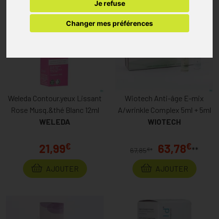
Je refuse
Changer mes préférences
Weleda Contour.yeux Lissant
Wiotech Anti-âge E-mix
Rose Musq.&thé Blanc 12ml
A/wrinkle Complex 5ml + 5ml
WELEDA
WIOTECH
€
€
21,99
63,78
**
€
67,85
*
AJOUTER
AJOUTER