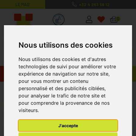
LE MAG’
+32 4 263 56 12
MaPharmacie.be ma santé, mes conse
0
Nous utilisons des cookies
Nous utilisons des cookies et d'autres
technologies de suivi pour améliorer votre
expérience de navigation sur notre site,
Promos
Produits
pour vous montrer un contenu
personnalisé et des publicités ciblées,
Contour des Yeux
pour analyser le trafic de notre site et
pour comprendre la provenance de nos
Menu/Filtres
visiteurs.
1
2
3
4
5
6
7
8
9
J'accepte