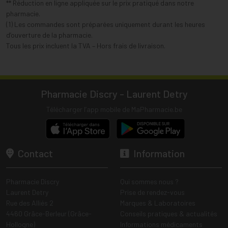
** Réduction en ligne appliquée sur le prix pratiqué dans notre
pharmacie.
(1) Les commandes sont préparées uniquement durant les heures
d’ouverture de la pharmacie.
Tous les prix incluent la TVA – Hors frais de livraison.
Pharmacie Discry - Laurent Detry
Télécharger l’app mobile de MaPharmacie.be
Contact
Information
Pharmacie Discry
Qui sommes nous ?
Laurent Detry
Prise de rendez-vous
Rue des Alliés 2
Marques & Laboratoires
4460 Grâce-Berleur (Grâce-
Conseils pratiques & actualités
Hollogne)
Informations médicaments