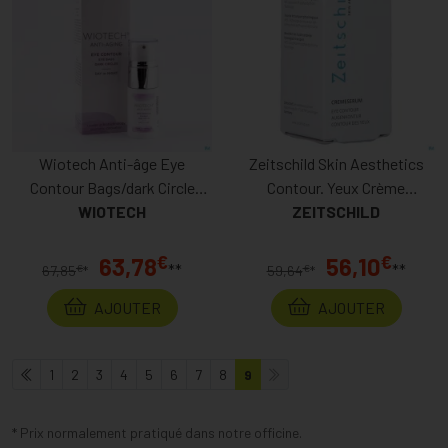
Wiotech Anti-âge Eye
Zeitschild Skin Aesthetics
Contour Bags/dark Circle
Contour. Yeux Crème
Crème 15ml
WIOTECH
ZEITSCHILD
Serum15ml
€
€
63,78
56,10
**
**
€
€
67,85
*
59,64
*
AJOUTER
AJOUTER
1
2
3
4
5
6
7
8
9
* Prix normalement pratiqué dans notre officine.