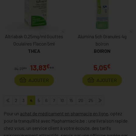
Altriabak 0,25mg/ml Gouttes
Alumina 5ch Granules 4g
Oculaires Flacon 5ml
boiron
THEA
BOIRON
€
€
13,83
5,05
**
€
14,71
*
AJOUTER
AJOUTER
2
3
4
5
6
7
10
15
20
25
Pour un
achat de médicament en pharmacie en ligne
, optez
pour la tranquillité avec Mapharmacie.be : une livraison rapide
chez vous, un service client à votre écoute, des tarifs
saisonnièrement attractifs, servis par une officine agréée par