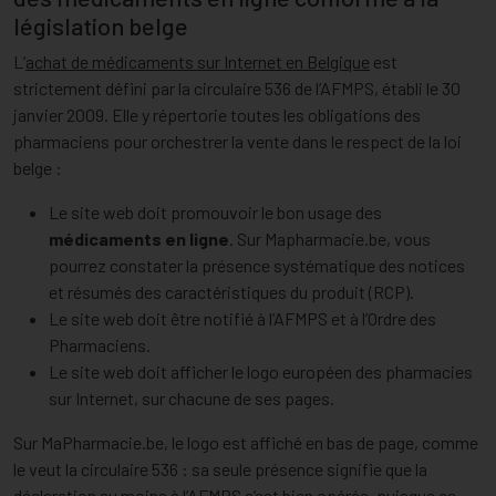
législation belge
L’
achat de médicaments sur Internet en Belgique
est
strictement défini par la circulaire 536 de l’AFMPS, établi le 30
janvier 2009. Elle y répertorie toutes les obligations des
pharmaciens pour orchestrer la vente dans le respect de la loi
belge :
Le site web doit promouvoir le bon usage des
médicaments en ligne
. Sur Mapharmacie.be, vous
pourrez constater la présence systématique des notices
et résumés des caractéristiques du produit (RCP).
Le site web doit être notifié à l’AFMPS et à l’Ordre des
Pharmaciens.
Le site web doit afficher le logo européen des pharmacies
sur Internet, sur chacune de ses pages.
Sur MaPharmacie.be, le logo est affiché en bas de page, comme
le veut la circulaire 536 : sa seule présence signifie que la
déclaration au moins à l’AFMPS s’est bien opérée, puisque ce