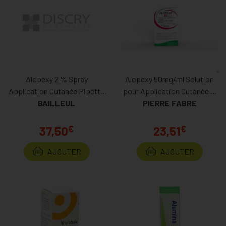
Alopexy 2 % Spray
Alopexy 50mg/ml Solution
Application Cutanée Pipette
pour Application Cutanée Fl
BAILLEUL
3x60ml
PIERRE FABRE
Pipette 60ml
€
€
37,50
23,51
AJOUTER
AJOUTER