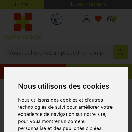
LE MAG’
+32 4 263 56 12
MaPharmacie.be ma santé, mes conse
0
Promos
Produits
Nous utilisons des cookies
Médicaments
Nous utilisons des cookies et d'autres
Commander ses médicaments en ligne, par
technologies de suivi pour améliorer votre
l’intermédiaire d’une pharmacie proche de
expérience de navigation sur notre site,
vous !
pour vous montrer un contenu
En passant par MaPharmacie.be pour votre
commande de
personnalisé et des publicités ciblées,