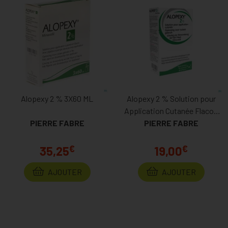
Alopexy 2 % 3X60 ML
Alopexy 2 % Solution pour
Application Cutanée Flacon
PIERRE FABRE
PIERRE FABRE
Pipette 1x60ml
€
€
35,25
19,00
AJOUTER
AJOUTER