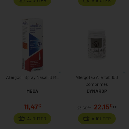
AJOUTER
AJOUTER
Allergodil Spray Nasal 10 ML
Allergotab Allertab 100
Comprimés
MEDA
DYNAROP
€
€
11,47
22,15
**
€
23,50
*
AJOUTER
AJOUTER