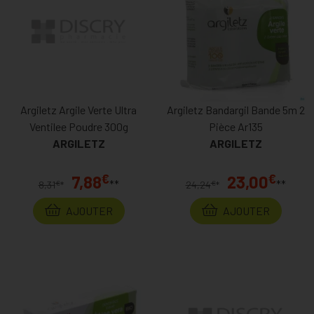
Argiletz Argile Verte Ultra
Argiletz Bandargil Bande 5m 2
Ventilee Poudre 300g
Pièce Ar135
ARGILETZ
ARGILETZ
€
€
7,88
23,00
**
**
€
€
8,31
*
24,24
*
AJOUTER
AJOUTER