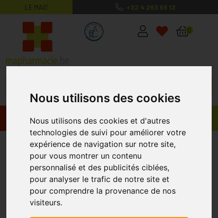
LE MAG’
+32 4 263 56 12
MaPharmacie.be ma santé, mes conse
0
Nous utilisons des cookies
Promos
Produits
Nous utilisons des cookies et d'autres
technologies de suivi pour améliorer votre
Parapharmacie - Cosmétiques
expérience de navigation sur notre site,
pour vous montrer un contenu
personnalisé et des publicités ciblées,
Passer par une parapharmacie en ligne afin
pour analyser le trafic de notre site et
de choisir les produits pour prendre soin de
pour comprendre la provenance de nos
vous
visiteurs.
Choisissez bien votre
parapharmacie en ligne
: si vous