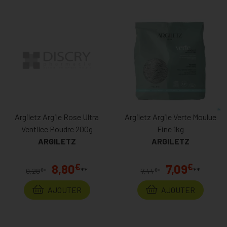
vous aiderons à sélectionner les références répondant le mieux
à vos problématiques.
Une commande idéalement traitée par
votre parapharmacie en ligne
Chaque commande passée sur MaPharmacie.be est traitée par
un personnel compétent et qualifié : vos colis sont préparés
par des professionnels sélectionnés minutieusement pour leurs
aptitudes dans le milieu.
Argiletz Argile Rose Ultra
Argiletz Argile Verte Moulue
De plus, si vous validez votre commande sur notre
Ventilee Poudre 200g
Fine 1kg
parapharmacie en ligne
avant 11h30, nous vous assurons de
ARGILETZ
ARGILETZ
l’expédier le jour même et vous bénéficiez d’une livraison sous
24 heures en moyenne. Un véritable avantage lié au fait de faire
€
€
8,80
7,09
**
**
€
€
9,28
*
7,44
*
confiance à des commerçants proches de vous, dans tous les
sens du terme.
AJOUTER
AJOUTER
Des rapports qualité/prix compétitifs sur
MaPharmacie.be