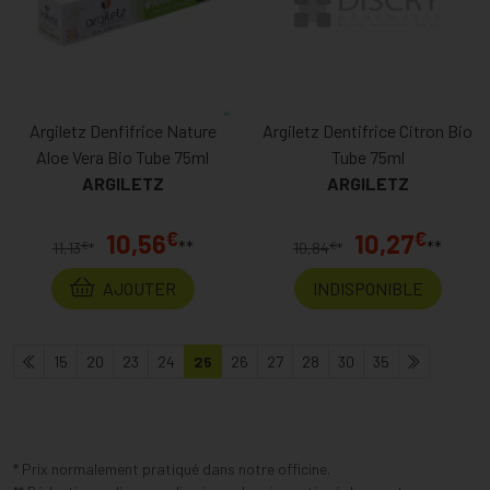
Argiletz Denfifrice Nature
Argiletz Dentifrice Citron Bio
Aloe Vera Bio Tube 75ml
Tube 75ml
ARGILETZ
ARGILETZ
€
€
10,56
10,27
**
**
€
€
11,13
*
10,84
*
AJOUTER
INDISPONIBLE
15
20
23
24
25
26
27
28
30
35
* Prix normalement pratiqué dans notre officine.