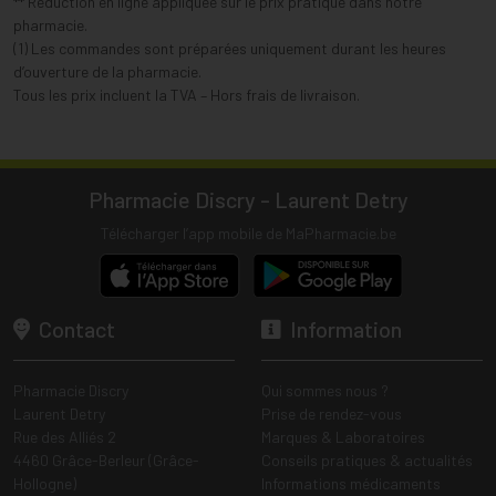
** Réduction en ligne appliquée sur le prix pratiqué dans notre
pharmacie.
(1) Les commandes sont préparées uniquement durant les heures
d’ouverture de la pharmacie.
Tous les prix incluent la TVA – Hors frais de livraison.
Pharmacie Discry - Laurent Detry
Télécharger l’app mobile de MaPharmacie.be
Contact
Information
Pharmacie Discry
Qui sommes nous ?
Laurent Detry
Prise de rendez-vous
Rue des Alliés 2
Marques & Laboratoires
4460 Grâce-Berleur (Grâce-
Conseils pratiques & actualités
Hollogne)
Informations médicaments