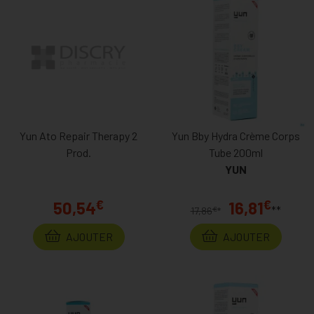
Avec quelque 30.000 références disponibles, la
parapharmacie
en ligne
MaPharmacie.be met à votre disposition des marques
difficilement trouvables sur le marché comme Lierac et
Caudalie, qui ne sont pas toujours vendues dans les pharmacies
classiques.
Chaque mois, nous vous suggérons de nouvelles promotions et,
en toutes circonstances, nous avons à cœur de vous proposer
Yun Ato Repair Therapy 2
Yun Bby Hydra Crème Corps
les meilleurs rapports qualité/prix possible. Notez que nous
Prod.
Tube 200ml
vous proposons aussi la vente de médicaments qui ne sont pas
YUN
soumis à la prescription médicale en ligne, de compléments
alimentaires ainsi que de produits pour les soins de bébé et
€
€
50,54
16,81
**
€
17,86
*
même des animaux.
AJOUTER
AJOUTER