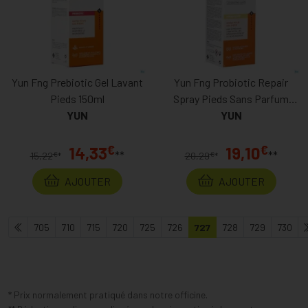
Yun Fng Prebiotic Gel Lavant
Yun Fng Probiotic Repair
Pieds 150ml
Spray Pieds Sans Parfum
YUN
125ml
YUN
€
€
14,33
19,10
**
**
€
€
15,22
*
20,29
*
AJOUTER
AJOUTER
705
710
715
720
725
726
727
728
729
730
* Prix normalement pratiqué dans notre officine.