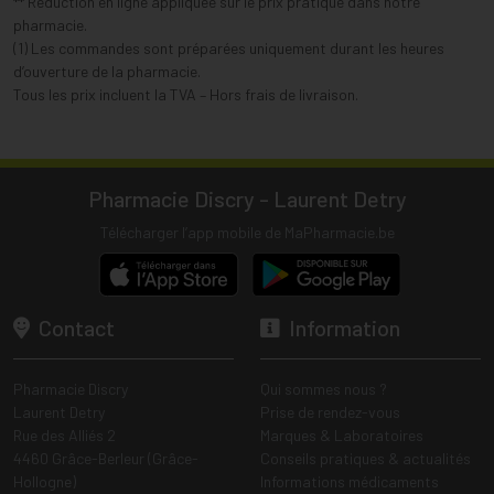
** Réduction en ligne appliquée sur le prix pratiqué dans notre
pharmacie.
(1) Les commandes sont préparées uniquement durant les heures
d’ouverture de la pharmacie.
Tous les prix incluent la TVA – Hors frais de livraison.
Pharmacie Discry - Laurent Detry
Télécharger l’app mobile de MaPharmacie.be
Contact
Information
Pharmacie Discry
Qui sommes nous ?
Laurent Detry
Prise de rendez-vous
Rue des Alliés 2
Marques & Laboratoires
4460 Grâce-Berleur (Grâce-
Conseils pratiques & actualités
Hollogne)
Informations médicaments