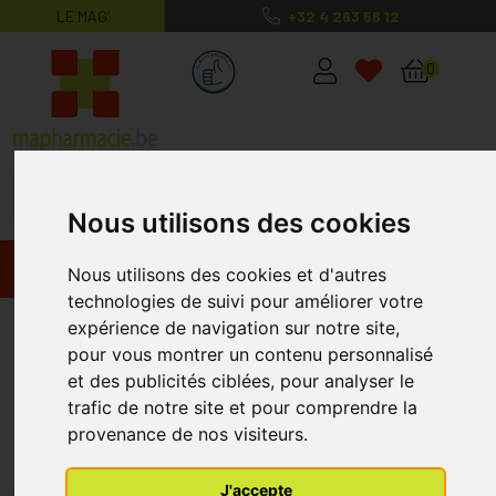
LE MAG’
+32 4 263 56 12
MaPharmacie.be ma santé, mes conse
0
Nous utilisons des cookies
Promos
Produits
Nous utilisons des cookies et d'autres
technologies de suivi pour améliorer votre
Parapharmacie - Cosmétiques
expérience de navigation sur notre site,
pour vous montrer un contenu personnalisé
et des publicités ciblées, pour analyser le
Passer par une parapharmacie en ligne afin
trafic de notre site et pour comprendre la
de choisir les produits pour prendre soin de
provenance de nos visiteurs.
vous
Choisissez bien votre
parapharmacie en ligne
: si vous
J'accepte