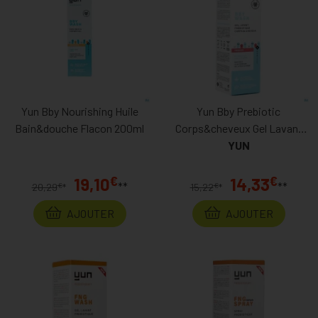
Yun Bby Nourishing Huile
Yun Bby Prebiotic
Bain&douche Flacon 200ml
Corps&cheveux Gel Lavant
200ml
YUN
€
€
19,10
14,33
**
**
€
€
20,29
*
15,22
*
AJOUTER
AJOUTER