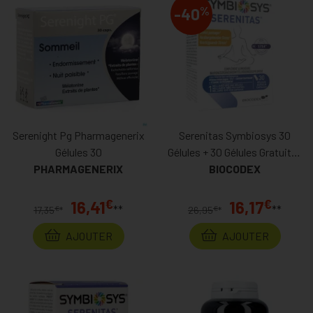
%
-40
Serenight Pg Pharmagenerix
Serenitas Symbiosys 30
Gélules 30
Gélules + 30 Gélules Gratuites
PHARMAGENERIX
BIOCODEX
Promo
€
€
16,41
16,17
**
**
€
€
17,35
*
26,95
*
AJOUTER
AJOUTER