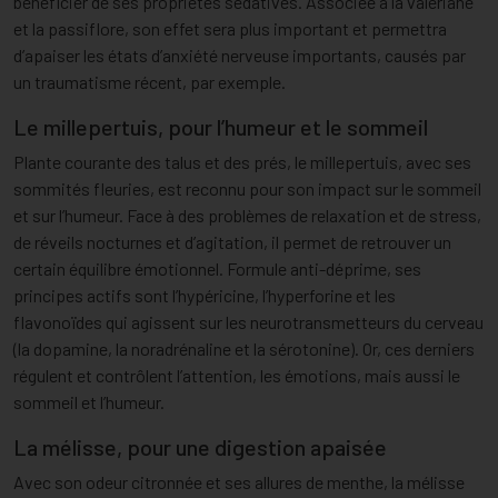
bénéficier de ses propriétés sédatives. Associée à la valériane
et la passiflore, son effet sera plus important et permettra
d’apaiser les états d’anxiété nerveuse importants, causés par
un traumatisme récent, par exemple.
Le millepertuis, pour l’humeur et le sommeil
Plante courante des talus et des prés, le millepertuis, avec ses
sommités fleuries, est reconnu pour son impact sur le sommeil
et sur l’humeur. Face à des problèmes de relaxation et de stress,
de réveils nocturnes et d’agitation, il permet de retrouver un
certain équilibre émotionnel. Formule anti-déprime, ses
principes actifs sont l’hypéricine, l’hyperforine et les
flavonoïdes qui agissent sur les neurotransmetteurs du cerveau
(la dopamine, la noradrénaline et la sérotonine). Or, ces derniers
régulent et contrôlent l’attention, les émotions, mais aussi le
sommeil et l’humeur.
La mélisse, pour une digestion apaisée
Avec son odeur citronnée et ses allures de menthe, la mélisse