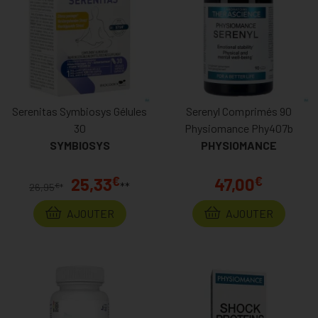
Serenitas Symbiosys Gélules
Serenyl Comprimés 90
30
Physiomance Phy407b
SYMBIOSYS
PHYSIOMANCE
€
€
25,33
47,00
**
€
26,95
*
AJOUTER
AJOUTER