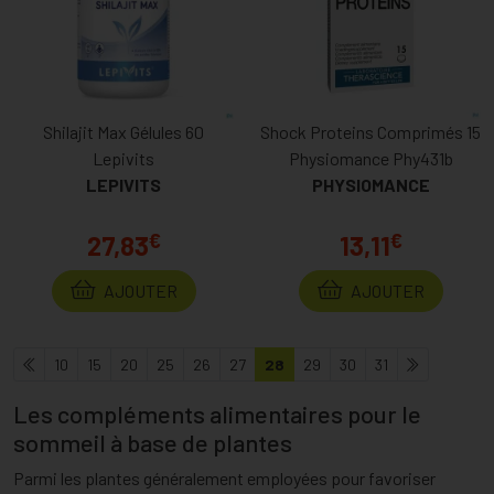
Shilajit Max Gélules 60
Shock Proteins Comprimés 15
Lepivits
Physiomance Phy431b
LEPIVITS
PHYSIOMANCE
€
€
27,83
13,11
AJOUTER
AJOUTER
10
15
20
25
26
27
28
29
30
31
Les compléments alimentaires pour le
sommeil à base de plantes
Parmi les plantes généralement employées pour favoriser