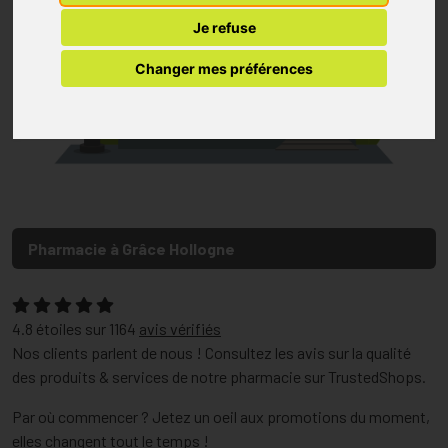
Je refuse
Changer mes préférences
Pharmacie à Grâce Hollogne
4.8
étoiles sur
1164
avis vérifiés
Nos clients parlent de nous ! Consultez les avis sur la qualité
des produits & services de notre pharmacie sur TrustedShops.
Par où commencer ? Jetez un oeil aux promotions du moment,
elles changent tout le temps !