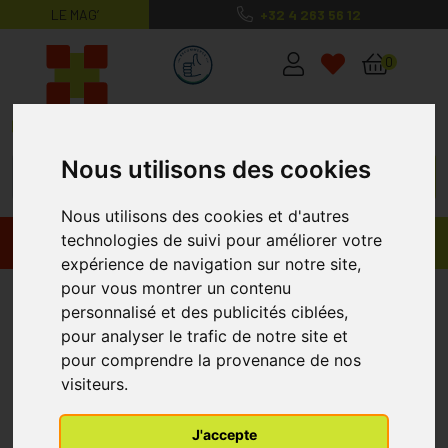
LE MAG’
+32 4 263 56 12
MaPharmacie.be ma santé, mes conse
0
Nous utilisons des cookies
Nous utilisons des cookies et d'autres
technologies de suivi pour améliorer votre
Promos
Produits
expérience de navigation sur notre site,
pour vous montrer un contenu
Complément alimentaire
personnalisé et des publicités ciblées,
sommeil
pour analyser le trafic de notre site et
pour comprendre la provenance de nos
visiteurs.
J'accepte