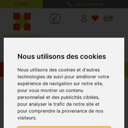
LE MAG’
+32 4 263 56 12
MaPharmacie.be ma santé, mes conse
0
Nous utilisons des cookies
Promos
Produits
Nous utilisons des cookies et d'autres
technologies de suivi pour améliorer votre
expérience de navigation sur notre site,
Vitamine C
pour vous montrer un contenu
personnalisé et des publicités ciblées,
Menu/Filtres
pour analyser le trafic de notre site et
pour comprendre la provenance de nos
2
3
4
5
6
7
10
visiteurs.