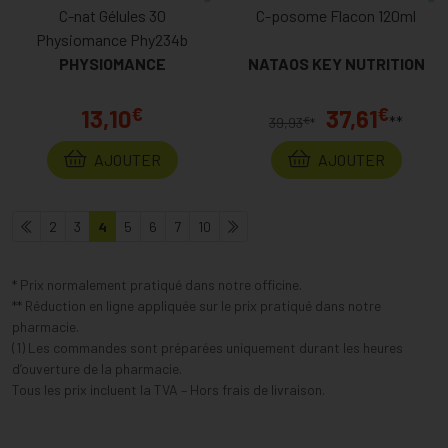
C-nat Gélules 30
C-posome Flacon 120ml
Physiomance Phy234b
PHYSIOMANCE
NATAOS KEY NUTRITION
€
€
13,10
37,61
**
€
39,93
*
AJOUTER
AJOUTER
2
3
4
5
6
7
10
* Prix normalement pratiqué dans notre officine.
** Réduction en ligne appliquée sur le prix pratiqué dans notre
pharmacie.
(1) Les commandes sont préparées uniquement durant les heures
d’ouverture de la pharmacie.
Tous les prix incluent la TVA – Hors frais de livraison.