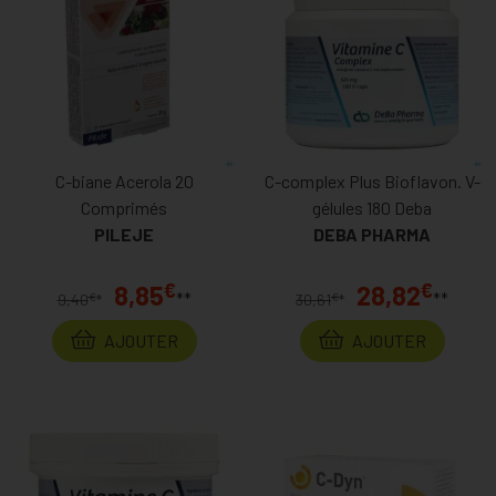
C-biane Acerola 20
C-complex Plus Bioflavon. V-
Comprimés
gélules 180 Deba
PILEJE
DEBA PHARMA
€
€
8,85
28,82
**
**
€
€
9,40
*
30,61
*
AJOUTER
AJOUTER