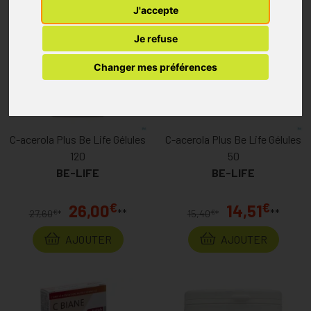
J'accepte
Je refuse
Changer mes préférences
C-acerola Plus Be Life Gélules
C-acerola Plus Be Life Gélules
120
50
BE-LIFE
BE-LIFE
€
€
26,00
14,51
**
**
€
€
27,60
*
15,40
*
AJOUTER
AJOUTER