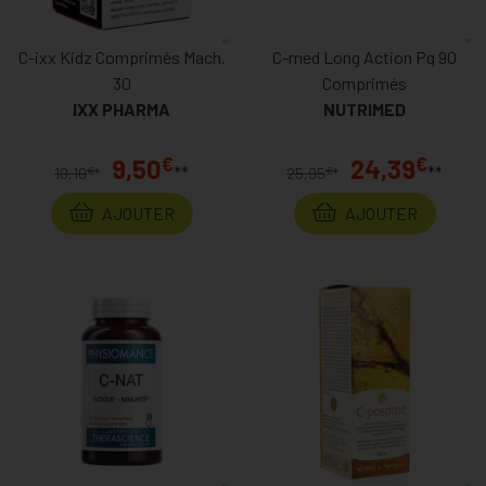
C-ixx Kidz Comprimés Mach.
C-med Long Action Pq 90
30
Comprimés
IXX PHARMA
NUTRIMED
€
€
9,50
24,39
**
**
€
€
10,10
*
25,95
*
AJOUTER
AJOUTER