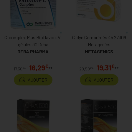
C-complex Plus Bioflavon. V-
C-dyn Comprimés 45 27309
gélules 90 Deba
Metagenics
DEBA PHARMA
METAGENICS
€
€
16,29
19,31
**
**
€
€
17,30
*
20,50
*
AJOUTER
AJOUTER