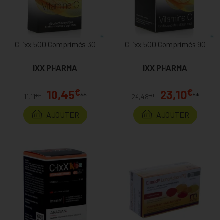
C-ixx 500 Comprimés 30
C-ixx 500 Comprimés 90
IXX PHARMA
IXX PHARMA
€
€
10,45
23,10
**
**
€
€
11,11
*
24,48
*
AJOUTER
AJOUTER